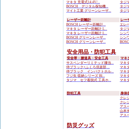
マキタ 充電式14.4V/...
タジマ
BOSCH デジタル探知機...
タジマ
マイト工業 グリーンレーザ...
タジマ
レーザー距離計
レー
BOSCH レーザー距離計...
エレベ
マキタ レーザー距離計 L...
タジマ
マキタ レーザー距離計 L...
シンワ
BOSCH グリーンレーザ...
シンワ
BOSCH グリーンレーザ...
BOS
安全用品・防犯工具
安全帯・腰道具・安全工具
マキ
サスペンダーリミテッド腰当...
マキタ
侍ブラック×ふくろ倶楽部 ...
マキタ
侍ブラック インパクトホル...
マキタ
フジ矢 収納シリーズ Bl...
マキタ
タジマ セフ着脱式 工具ホ...
マキタ
防犯工具
身体
クレシ
クレシ
アスベ
山本光学
アスベ
防災グッズ