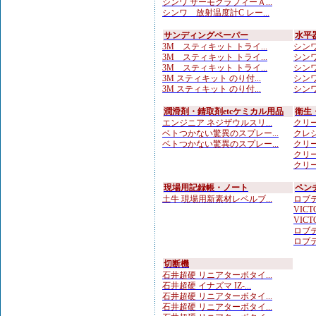
シンワ サーモグラフィーＡ...
シンワ 放射温度計C レー...
サンディングペーパー
水平
3M スティキット トライ...
シンワ
3M スティキット トライ...
シンワ
3M スティキット トライ...
シンワ
3M スティキット のり付...
シンワ
3M スティキット のり付...
シンワ
潤滑剤・錆取剤etcケミカル用品
衛生
エンジニア ネジザウルスリ...
クリー
ベトつかない驚異のスプレー...
クレシ
ベトつかない驚異のスプレー...
クリー
クリー
クリー
現場用記録帳・ノート
ペン
土牛 現場用新素材レベルブ...
ロブテ
VICTO
VICTO
ロブテ
ロブテ
切断機
石井超硬 リニアターボタイ...
石井超硬 イナズマ IZ-...
石井超硬 リニアターボタイ...
石井超硬 リニアターボタイ...