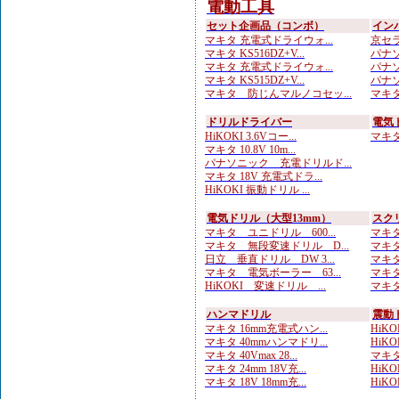
電動工具
セット企画品（コンボ）
イン
マキタ 充電式ドライウォ...
京セラ
マキタ KS516DZ+V...
パナソ
マキタ 充電式ドライウォ...
パナソ
マキタ KS515DZ+V...
パナソ
マキタ 防じんマルノコセッ...
マキタ
ドリルドライバー
電気
HiKOKI 3.6Vコー...
マキタ 
マキタ 10.8V 10m...
パナソニック 充電ドリルド...
マキタ 18V 充電式ドラ...
HiKOKI 振動ドリル ...
電気ドリル（大型13mm）
スク
マキタ ユニドリル 600...
マキタ
マキタ 無段変速ドリル D...
マキタ
日立 垂直ドリル DW 3...
マキタ
マキタ 電気ボーラー 63...
マキタ
HiKOKI 変速ドリル ...
マキタ
ハンマドリル
震動
マキタ 16mm充電式ハン...
HiKOK
マキタ 40mmハンマドリ...
HiKO
マキタ 40Vmax 28...
マキタ 
マキタ 24mm 18V充...
HiKOK
マキタ 18V 18mm充...
HiKOK