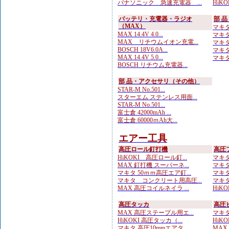
パナソニック 急速充電器 ...
HiKO
バッテリ・充電器・ラジオ
部 
（MAX）
マキタ
MAX 14.4V 4.0...
マキタ
MAX リチウムイオン充電...
マキタ
BOSCH 18V6.0A...
マキタ
MAX 14.4V 5.0...
マキタ
BOSCH リチウム充電器...
部 品・アクセサリ（その他）
STAR-M No.501...
スターエム ステンレス用面...
STAR-M No.501...
富士倉 42000mAh ...
富士倉 60000ｍAh大...
エアー工具
高圧ロール釘打機
高圧
HiKOKI 高圧ロール釘...
マキタ
MAX 釘打機 スーパーネ...
マキタ
マキタ 50ｍｍ高圧エア釘...
マキタ
マキタ コンクリート用高圧...
マキタ
MAX 高圧コイルネイラ ...
HiKO
高圧タッカ
高圧
MAX 高圧ステープル用エ...
マキタ
HiKOKI 高圧タッカ（...
HiKO
マキタ 高圧10mmエアタ...
MAX