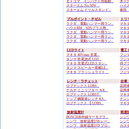
モトコマ インパクト用振動...
木下穴
スターエム No.50W ...
ハイス
スターエム ドリルスタンド...
粂田（
ブルポイント・チゼル
トリ
ラクダ 電動ハンマー用ラン...
マキタ
ハウスBM SDSプラス用...
マキタ
ラクダ 電動ハンマー用ラン...
マキタ
ラクダ 電動ハンマー用ラン...
マキタ
ラクダ 電動ハンマー用ラン...
マキタ
LEDライト
電工
マキタ 40Vmax 充電...
フジマ
タジマ 乾電池式 LED...
フジマ
マキタ 充電式LEDスタン...
侍ブラ
タジマ スピーカー搭載LE...
フジマ
マキタ フラッシュライト ...
フジマ
レンチ・ラチェット
台車
ロブテックス LOBS...
花岡車
ナカヤ ミニリフター ＮK...
花岡車
ロブテックス LOBST...
マキタ
トップ 鋼製束レンチ KS...
ナンシ
ロブテックス 【 LOBS...
マキタ
放射温度計
照度
BOSCH赤外線サーモグラ...
シンワ
シンワ 放射温度計B レー...
シンワ
シンワ 放射温度計D プロ...
カスタ