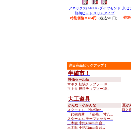
アネックス(ANEX) ダイヤモンド
京セ
龍靭ビット スリムタイプ
特別
特別価格￥464円
（税込510円）
注目商品ピックアップ！
半値市！
特価セール品
マキタ 軽快チップソー10...
マキタ 軽快チップソー10...
大工道具
かんな・小かんな
豆か
スターエム NeoShar...
垣之作 
千代鶴貞秀 「乱菊」 寸八...
スターエム テープカッター...
三木龍 小鉋42mm 白台...
三木龍 小鉋42mm 白台...