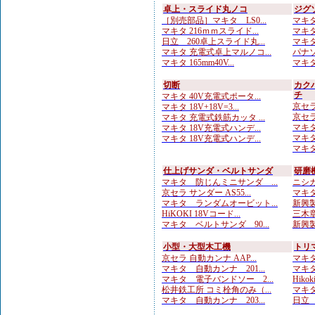
卓上・スライド丸ノコ
ジグ
［別売部品］マキタ LS0...
マキタ
マキタ 216ｍｍスライド...
マキタ
日立 260卓上スライド丸...
マキタ
マキタ 充電式卓上マルノコ...
パナソ
マキタ 165mm40V...
マキタ 
切断
カク
チ
マキタ 40V充電式ポータ...
京セラ
マキタ 18V+18V=3...
京セラ
マキタ 充電式鉄筋カッタ ...
マキタ 
マキタ 18V充電式ハンデ...
マキタ
マキタ 18V充電式ハンデ...
マキタ
仕上げサンダ・ベルトサンダ
研磨
マキタ 防じんミニサンダ ...
ニシガ
京セラ サンダー AS55...
マキタ
マキタ ランダムオービット...
新興製
HiKOKI 18Vコード...
三木章
マキタ ベルトサンダ 90...
新興製
小型・大型木工機
トリ
京セラ 自動カンナ AAP...
マキタ 
マキタ 自動カンナ 201...
マキタ
マキタ 電子バンドソー 2...
Hikok
松井鉄工所 コミ栓角のみ（...
マキタ
マキタ 自動カンナ 203...
日立 