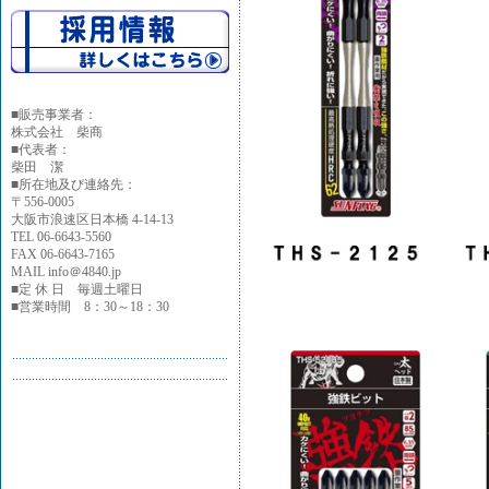
■
販売事業者：
株式会社 柴商
■代表者：
柴田 潔
■所在地及び連絡先：
〒556-0005
大阪市浪速区日本橋 4-14-13
TEL 06-6643-5560
FAX 06-6643-7165
MAIL info＠4840.jp
■定 休 日 毎週土曜日
■営業時間 8：30～18：30