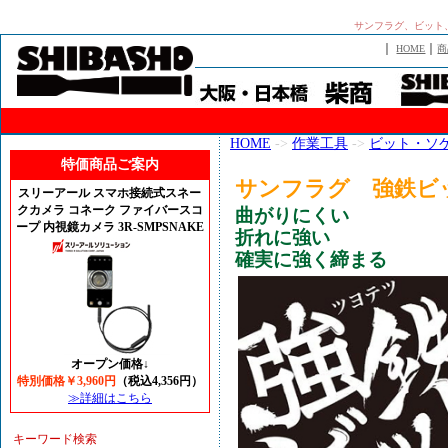
サンフラグ、ビット、
｜
｜
HOME
商
HOME
->
作業工具
->
ビット・ソ
特価商品ご案内
サンフラグ 強鉄ビ
スリーアール スマホ接続式スネー
クカメラ コネーク ファイバースコ
曲がりにくい
ープ 内視鏡カメラ 3R-SMPSNAKE
折れに強い
確実に強く締まる
オープン価格↓
特別価格￥3,960円
（税込4,356円）
≫詳細はこちら
キーワード検索