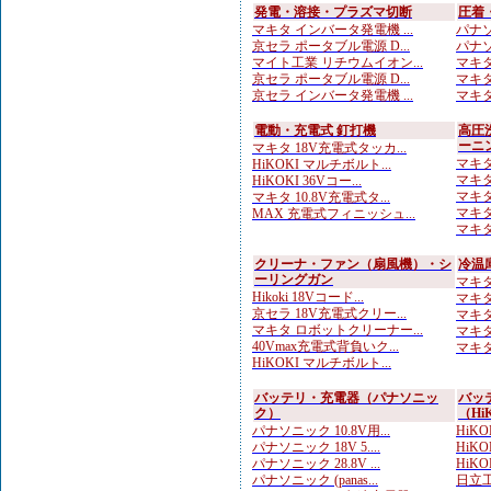
発電・溶接・プラズマ切断
圧着
マキタ インバータ発電機 ...
パナソ
京セラ ポータブル電源 D...
パナソニ
マイト工業 リチウムイオン...
マキタ
京セラ ポータブル電源 D...
マキタ
京セラ インバータ発電機 ...
マキタ
電動・充電式 釘打機
高圧
ーニ
マキタ 18V充電式タッカ...
マキタ
HiKOKI マルチボルト...
マキタ
HiKOKI 36Vコー...
マキタ
マキタ 10.8V充電式タ...
マキタ
MAX 充電式フィニッシュ...
マキタ
クリーナ・ファン（扇風機）・シ
冷温
ーリングガン
マキタ 
Hikoki 18Vコード...
マキタ 
京セラ 18V充電式クリー...
マキタ 
マキタ ロボットクリーナー...
マキタ 
40Vmax充電式背負いク...
マキタ 
HiKOKI マルチボルト...
バッテリ・充電器（パナソニッ
バッ
ク）
（Hi
パナソニック 10.8V用...
HiKO
パナソニック 18V 5....
HiKO
パナソニック 28.8V ...
HiKO
パナソニック (panas...
日立工