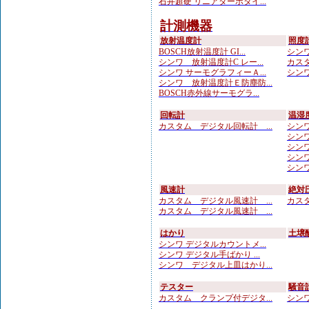
石井超硬 リニアターボタイ...
計測機器
放射温度計
照度
BOSCH放射温度計 GI...
シンワ
シンワ 放射温度計C レー...
カスタ
シンワ サーモグラフィーＡ...
シンワ
シンワ 放射温度計Ｅ防塵防...
BOSCH赤外線サーモグラ...
回転計
温湿
カスタム デジタル回転計 ...
シンワ
シンワ
シンワ
シンワ
シンワ
風速計
絶対
カスタム デジタル風速計 ...
カスタ
カスタム デジタル風速計 ...
はかり
土壌
シンワ デジタルカウントメ...
シンワ デジタル手ばかり ...
シンワ デジタル上皿はかり...
テスター
騒音
カスタム クランプ付デジタ...
シンワ