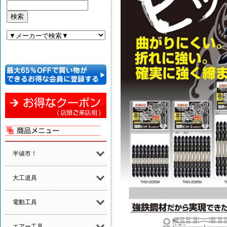
半値市！
大工道具
電動工具
エアー工具