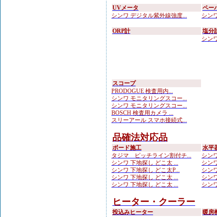
UVメータ
ペー
シンワ デジタル紫外線強度...
シンワ
ORP計
塩分
シンワ
スコープ
PRODOGUE 検査用内...
シンワ モニタリングスコー...
シンワ モニタリングスコー...
BOSCH 検査用カメラ ...
スリーアール スマホ接続式...
品確法対応品
ボード施工
水平
タジマ ピッチライン割付チ...
シンワ
シンワ 下地探し どこ太 ...
シンワ
シンワ 下地探し どこ太P...
シンワ
シンワ 下地探し どこ太 ...
シンワ
シンワ 下地探し どこ太 ...
シンワ
ヒーター・クーラー
投込みヒーター
暖房