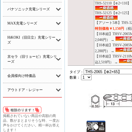
THS-52110【⊕2×1
パナソニック充電シリーズ
THS-52125【⊕2×1
【アソート5本】THS-52
MAX充電シリーズ
特別価格￥1,150円
（税込
【10本組】THSV-20
HiKOKI（旧日立）充電シリー
2,046円） →
ズ
【10本組】THSV-20
2,288円） →
【10本組】THSV-211
京セラ（旧リョービ）充電シリ
ーズ
込2,519円） →
タイプ：
会員様向け特価品
数量：
アウトドア・レジャー
掲載されていない商品や高額の商
品、数がまとまりそうな時、一度お
声をかけてください。精一杯お答え
します！