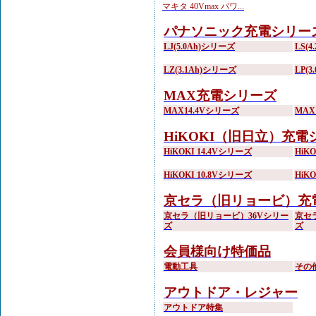
マキタ 40Vmax パワ...
パナソニック充電シリー
LJ(5.0Ah)シリーズ
LS(
LZ(3.1Ah)シリーズ
LP(
MAX充電シリーズ
MAX14.4Vシリーズ
MAX
HiKOKI（旧日立）充電
HiKOKI 14.4Vシリーズ
HiK
HiKOKI 10.8Vシリーズ
HiK
京セラ（旧リョービ）充
京セラ（旧リョービ）36Vシリー
京セ
ズ
ズ
会員様向け特価品
電動工具
その
アウトドア・レジャー
アウトドア特集