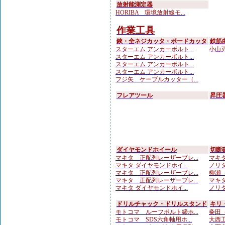
放射能測定器
HORIBA 環境放射線モ...
作業工具
鋏・全ネジカッタ・ボードカッタ
鉄筋
スターエム アンカーボルト...
小山刃
スターエム アンカーボルト...
スターエム アンカーボルト...
スターエム アンカーボルト...
フジ矢 ケーブルカッター（...
フレアツール
昇圧
ダイヤモンドホイール
切断
マキタ 正配列レーザーブレ...
マキタ
マキタ ダイヤモンドホイ...
ノリタ
マキタ 正配列レーザーブレ...
柳瀬（
マキタ 正配列レーザーブレ...
マキタ
マキタ ダイヤモンドホイ...
ノリタ
ドリルチャック・ドリルスタンド
キリ
モトコマ ルーフボルト締ホ...
粂田（
モトコマ SDS六角軸用ホ...
大西工