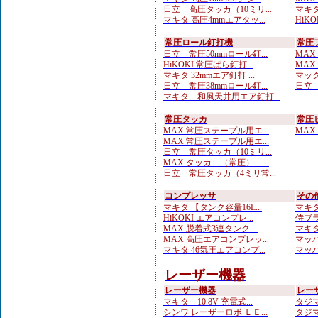
日立 高圧タッカ（10ミリ...
マキタ
マキタ 高圧4mmエアタッ...
HiKO
常圧ロール釘打機
常圧
日立 常圧50mmロール釘...
MAX
HiKOKI 常圧ばら釘打...
MAX
マキタ 32mmエア釘打 ...
マック
日立 常圧38mmロール釘...
日立 
マキタ 和風天井用エア釘打...
常圧タッカ
常圧
MAX 常圧ステープル用エ...
MAX
MAX 常圧ステープル用エ...
日立 常圧タッカ（10ミリ...
MAX タッカ （常圧） ...
日立 常圧タッカ（4ミリ常...
コンプレッサ
その
マキタ 【タンク容量16L...
マキタ
HiKOKI エアコンプレ...
侍ブラ
MAX 脱着式3連タンク ...
マキタ
MAX 高圧エアコンプレッ...
マッハ
マキタ 46気圧エアコンプ...
マッハ
レーザー機器
レーザー機器
レー
マキタ 10.8V 充電式...
タジマ
シンワ レーザーロボ ＬＥ...
タジマ