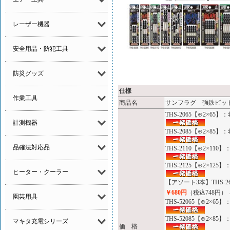
レーザー機器
安全用品・防犯工具
防災グッズ
仕様
作業工具
商品名
サンフラグ 強鉄ビッ
THS-2065【⊕2×65
計測機器
THS-2085【⊕2×85
品確法対応品
THS-2110【⊕2×11
THS-2125【⊕2×12
ヒーター・クーラー
【アソート3本】THS-2
￥680円
（税込748円）
園芸用具
THS-52065【⊕2×6
THS-52085【⊕2×8
マキタ充電シリーズ
価 格