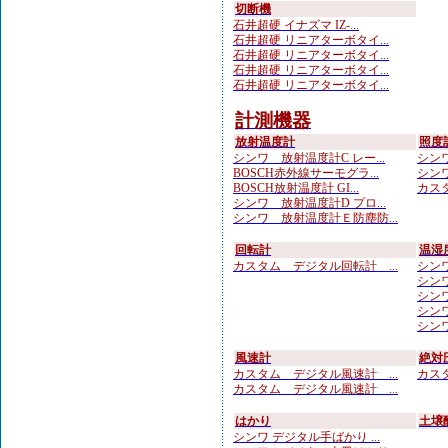
切断機
石井超硬 イナズマ IZ-...
石井超硬 リニアターボタイ...
石井超硬 リニアターボタイ...
石井超硬 リニアターボタイ...
石井超硬 リニアターボタイ...
計測機器
放射温度計
照度
シンワ 放射温度計C レー...
シンワ
BOSCH赤外線サーモグラ...
シンワ
BOSCH放射温度計 GI...
カスタ
シンワ 放射温度計D プロ...
シンワ 放射温度計Ｅ防塵防...
回転計
温湿
カスタム デジタル回転計 ...
シンワ
シンワ
シンワ
シンワ
シンワ
風速計
絶対
カスタム デジタル風速計 ...
カスタ
カスタム デジタル風速計 ...
はかり
土壌
シンワ デジタル手ばかり ...