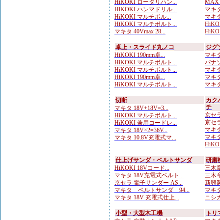
HiKOKI ロータリハン...
MAX
HiKOKI ハンマドリル...
マキタ
HiKOKI マルチボル...
マキタ
HiKOKI マルチボルト...
HiKOK
マキタ 40Vmax 28...
HiKO
卓上・スライド丸ノコ
ジグ
HiKOKI 190mm卓...
マキタ
HiKOKI マルチボルト...
パナソ
HiKOKI マルチボルト...
マキタ
HiKOKI 190mm卓...
マキタ
HiKOKI マルチボルト...
マキタ
切断
カク
チ
マキタ 18V+18V=3...
京セラ
HiKOKI マルチボルト...
京セラ
HiKOKI 兼用コードレ...
マキタ
マキタ 18V×2=36V...
マキタ 
マキタ 10.8V充電式マ...
HiKO
仕上げサンダ・ベルトサンダ
研磨
HiKOKI 18Vコード...
三木章
マキタ 18V充電式ベルト...
三木章
京セラ 電子サンダー AS...
新興製
マキタ ベルトサンダ 94...
マキタ
マキタ 18V 充電式仕上...
ニシガ
小型・大型木工機
トリ