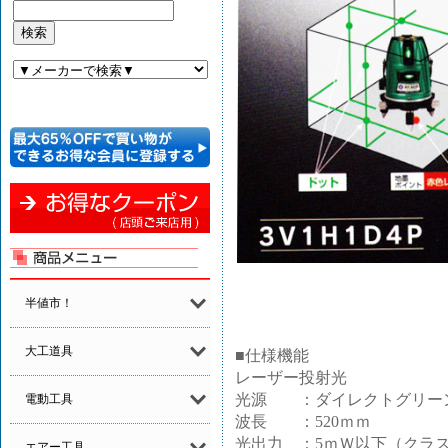
半値市！
大工道具
■仕様機能
レーザー投射光
光源 ：ダイレクトグリー
電動工具
波長 ：520ｍｍ
光出力 ：5ｍＷ以下（クラ
エアー工具