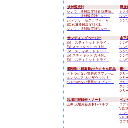
放射温度計
照度
シンワ 放射温度計Ｅ防塵防...
カスタ
シンワ 放射温度計C レー...
シンワ
シンワ サーモグラフィーＡ...
シンワ
BOSCH放射温度計 GI...
シンワ 放射温度計B レー...
サンディングペーパー
水平
3M スティキット トライ...
シンワ
3M スティキット のり付...
シンワ
3M スティキット トライ...
シンワ
3M スティキット のり付...
シンワ
3M スティキット トライ...
シンワ
潤滑剤・錆取剤etcケミカル用品
衛生
ベトつかない驚異のスプレー...
クリー
エンジニア ネジザウルスリ...
クリー
ベトつかない驚異のスプレー...
クリー
クレシ
クリー
現場用記録帳・ノート
ペン
土牛 現場用新素材レベルブ...
ロブテ
VICTO
エンジ
VICTO
ロブテ