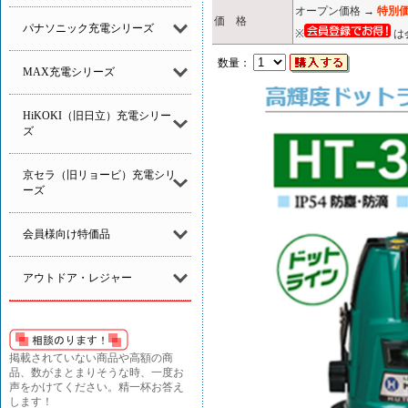
オープン価格 →
特別価
価 格
パナソニック充電シリーズ
※
は
数量：
MAX充電シリーズ
HiKOKI（旧日立）充電シリー
ズ
京セラ（旧リョービ）充電シリ
ーズ
会員様向け特価品
アウトドア・レジャー
掲載されていない商品や高額の商
品、数がまとまりそうな時、一度お
声をかけてください。精一杯お答え
します！