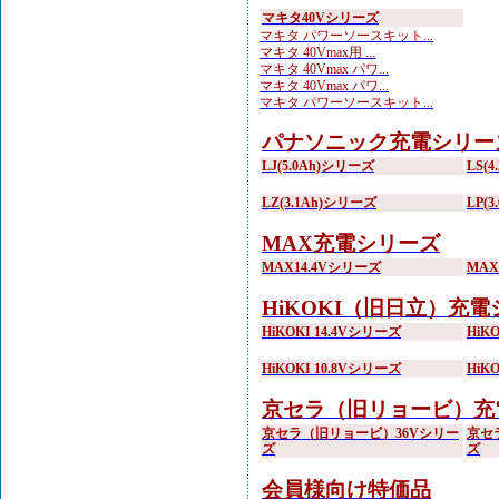
マキタ40Vシリーズ
マキタ パワーソースキット...
マキタ 40Vmax用 ...
マキタ 40Vmax パワ...
マキタ 40Vmax パワ...
マキタ パワーソースキット...
パナソニック充電シリー
LJ(5.0Ah)シリーズ
LS(
LZ(3.1Ah)シリーズ
LP(
MAX充電シリーズ
MAX14.4Vシリーズ
MA
HiKOKI（旧日立）充
HiKOKI 14.4Vシリーズ
HiK
HiKOKI 10.8Vシリーズ
HiK
京セラ（旧リョービ）充
京セラ（旧リョービ）36Vシリー
京セ
ズ
ズ
会員様向け特価品