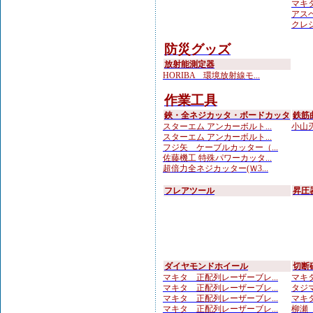
マキタ
アスベ
クレシ
防災グッズ
放射能測定器
HORIBA 環境放射線モ...
作業工具
鋏・全ネジカッタ・ボードカッタ
鉄筋
スターエム アンカーボルト...
小山刃
スターエム アンカーボルト...
フジ矢 ケーブルカッター（...
佐藤機工 特殊パワーカッタ...
超倍力全ネジカッター(Ｗ3...
フレアツール
昇圧
ダイヤモンドホイール
切断
マキタ 正配列レーザーブレ...
マキタ
マキタ 正配列レーザーブレ...
タジマ
マキタ 正配列レーザーブレ...
マキタ
マキタ 正配列レーザーブレ...
柳瀬（