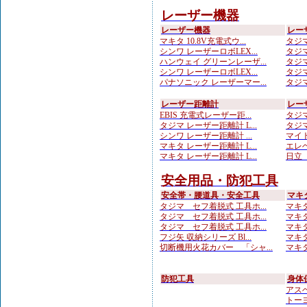
レーザー機器
レーザー機器
レー
マキタ 10.8V充電式ウ...
タジマ
シンワ レーザーロボLEX...
タジマ
ハンウェイ グリーンレーザ...
タジマ
シンワ レーザーロボLEX...
タジマ
パナソニック レーザーマー...
タジマ
レーザー距離計
レー
EBIS 充電式レーザー距...
タジマ
タジマ レーザー距離計 L...
タジマ
シンワ レーザー距離計 ...
マイト
マキタ レーザー距離計 L...
エレベ
マキタ レーザー距離計 L...
日立 
安全用品・防犯工具
安全帯・腰道具・安全工具
マキ
タジマ セフ着脱式 工具ホ...
マキタ
タジマ セフ着脱式 工具ホ...
マキタ
タジマ セフ着脱式 工具ホ...
マキタ
フジ矢 収納シリーズ Bl...
マキタ
切断機用火花カバー 「シャ...
マキタ
防犯工具
身体
アスベ
トーヨ