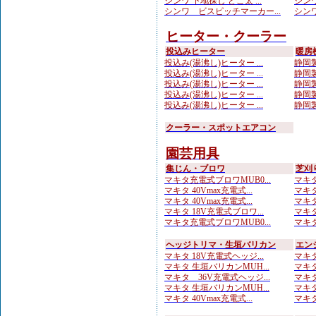
シンワ 下地探し どこ太 ...
シンワ
シンワ ビスピッチマーカー...
シンワ
ヒーター・クーラー
投込みヒーター
暖房
投込み(湯沸し)ヒーター ...
静岡製
投込み(湯沸し)ヒーター ...
静岡製
投込み(湯沸し)ヒーター ...
静岡製
投込み(湯沸し)ヒーター ...
静岡製
投込み(湯沸し)ヒーター ...
静岡製
クーラー・スポットエアコン
園芸用具
集じん・ブロワ
芝刈
マキタ充電式ブロワMUB0...
マキタ
マキタ 40Vmax充電式...
マキタ 
マキタ 40Vmax充電式...
マキタ
マキタ 18V充電式ブロワ...
マキタ
マキタ充電式ブロワMUB0...
マキタ
ヘッジトリマ・生垣バリカン
エン
マキタ 18V充電式ヘッジ...
マキタ
マキタ 生垣バリカンMUH...
マキタ
マキタ 36V充電式ヘッジ...
マキタ
マキタ 生垣バリカンMUH...
マキタ
マキタ 40Vmax充電式...
マキタ