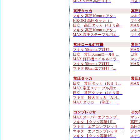
MAX 50mm 高圧コイ...
日立 
高圧タッカ
高圧
マキタ 高圧10mmエアタ...
マキタ
HiKOKI 高圧タッカ（...
マキタ
日立 高圧タッカ（4ミリ高...
MAX
マキタ 高圧10mmエアタ...
マキタ
MAX 高圧ステープル用エ...
マキタ
常圧ロール釘打機
常圧
マキタ 50mmエア釘打 ...
MAX
日立 常圧50mmロール釘...
日立 
MAX 釘打機コイルネイラ...
マック
マキタ 50mmエア釘打 ...
MAX
マキタ 90mmエア釘打（...
常圧タッカ
常圧
日立 常圧タッカ（10ミリ...
MAX
MAX 常圧ステープル用エ...
日立 常圧タッカ（4ミリ常...
マキタ 軽天タッカ「AT4...
MAX タッカ （常圧） ...
コンプレッサ
その
MAX スーパーエアコンプ...
マッハ
マキタ 【タンク容量11L...
高圧ス
マキタ エアコンプレッサ ...
高圧ス
マキタ エアコンプレッサ ...
フジマ
マキタ 【タンク容量16L...
ステン