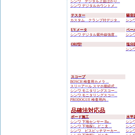
シンワ デジタル上皿はかり...
シンワ デジタルカウントメ...
テスター
騒音
カスタム クランプ付デジタ...
シンワ
UVメータ
ペー
シンワ デジタル紫外線強度...
シンワ
ORP計
塩分
シンワ
スコープ
BOSCH 検査用カメラ ...
スリーアール スマホ接続式...
シンワ モニタリングスコー...
シンワ モニタリングスコー...
PRODOGUE 検査用内...
品確法対応品
ボード施工
水平
シンワ 下地センサー Ba...
シンワ
シンワ 下地探し どこ太 ...
シンワ
シンワ ビスピッチマーカー...
シンワ