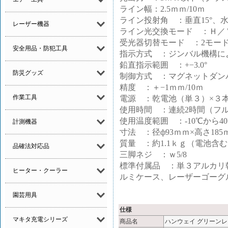
ライン幅：2.5ｍｍ/10ｍ
ライン投射角 ：垂直15°、水平
レーザー機器
ライン光交換モード ：Ｈ／
受光器切替モード ：2モー
安全用品・防犯工具
指示方式 ：ジンバル機構に
鉛直指示範囲 ：+−3.0°
防災グッズ
制御方式 ：マグネットダン
精度 ：＋−1ｍｍ/10ｍ
作業工具
電源 ：乾電池（単３）×３
使用時間 ：連続2時間（フ
使用温度範囲 ：-10℃から4
計測機器
寸法 ：径ф93ｍｍ×高さ18
質量 ：約1.1ｋｇ（電池含
品確法対応品
三脚ネジ ：ｗ5/8
標準付属品 ：単３アルカリ
ヒーター・クーラー
ルミケース、レーザーゴーグ
園芸用具
仕様
マキタ充電シリーズ
商品名
ハンウェイ グリーンレー