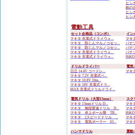
ヒシカ
鉋の台
ヒシカ
ヒシカ
電動工具
セット企画品（コンボ）
イン
マキタ 充電式ドライウォ...
マキタ 
マキタ 防じんマルノコセッ...
パナソ
マキタ 防じんマルノコセッ...
パナソ
マキタ 充電式ドライウォ...
パナソ
マキタ 充電式ドライウォ...
HiKOK
ドリルドライバー
電気
日立 14.4V コードレ...
マキタ 
マキタ 7.2V 充電式ペ...
マキタ 10.8V 10m...
マキタ 18V 充電式ドラ...
MAX 充電式ドリルドライ...
電気ドリル（大型13mm）
スク
マキタ 13mmドリル D...
マキタ
マキタ 無段変速ドリル D...
マキタ
マキタ 卓上ボール盤 TB...
HiK
マキタ 2スピードドリル ...
マキタ
マキタ 電気ボーラー 63...
マキタ
ハンマドリル
震動