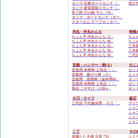
タジマ 石膏ボードカンナ（...
垣之作
タジマ 硬質面取りカンナ（...
常三郎 穴の鉋 寸八（70...
タジマ ボードカンナ（ボー...
スターエム テープカッター...
内丸・外丸かんな
特殊
ちょん平 内丸かんな 12...
ちょん
ちょん平 内丸かんな 48...
ちょん
ちょん平 外丸かんな 42...
三木龍
ちょん平 外丸かんな 36...
三木龍 
ちょん平 内丸かんな 36...
二代目
玄能・ハンマー・柄(え)
のこ
玄能用 赤樫柄 上等品（（...
ゼット
玄能用 曲がり柄（小）
ヒシカ
玄能用 黒檀柄（仮枠用60...
タジマ
玄能用 赤樫柄 上等品（（...
ゼット
孫光 こやすけ（2.0Kg...
ゼット
小刀・ナイフ
砥石
三代目 千代鶴貞秀 小刀「...
アイウ
シャプ
シャプ
シャプト
シャプト
こて
その
造園たたき鏝 元首 750...
ふくろ