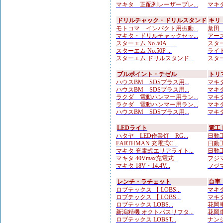
マキタ 正配列レーザーブレ...
マキタ
ドリルチャック・ドリルスタンド
キリ
モトコマ インパクト用振動...
粂田（
マキタ・ドリルチャックセッ...
アース
スターエム No.50A ...
スターエ
スターエム No.50P ...
ライト
スターエム ドリルスタンド...
スター
ブルポイント・チゼル
トリ
ハウスBM SDSプラス用...
マキタ
ハウスBM SDSプラス用...
マキタ
ラクダ 電動ハンマー用ラン...
マキタ
ラクダ 電動ハンマー用ラン...
マキタ
ハウスBM SDSプラス用...
マキタ
LEDライト
電工
ハタヤ LED作業灯 RG...
日動工
EARTHMAN 充電式C...
日動工
マキタ 充電式エリアライト...
日動工
マキタ 40Vmax充電式...
フジマ
マキタ 18V・14.4V...
フジマ
レンチ・ラチェット
台車
ロブテックス 【 LOBS...
マキタ
ロブテックス 【 LOBS...
マキタ
ロブテックス LOBS...
花岡車
新潟精機 オクトパスリフタ...
花岡車
ロブテックス LOBST...
ナンシ