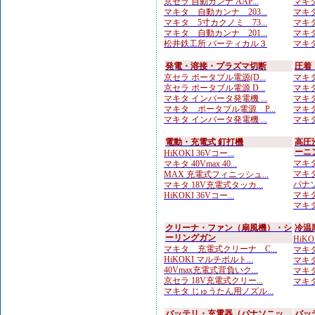
京セラ 自動カンナ AAP...
マキタ
マキタ 自動カンナ 203...
マキタ
マキタ 5寸カクノミ 73...
マキタ
マキタ 自動カンナ 201...
マキタ
松井鉄工所 バーティカル３
マキタ
発電・溶接・プラズマ切断
圧着
京セラ ポータブル電源(D...
マキタ
京セラ ポータブル電源 D...
マキタ
マキタ インバータ発電機 ...
マキタ
マキタ ポータブル電源 P...
マキタ
マキタ インバータ発電機 ...
マキタ
電動・充電式 釘打機
高圧
ーニ
HiKOKI 36Vコー...
マキタ
マキタ 40Vmax 40...
マキタ
MAX 充電式フィニッシュ...
パナソ
マキタ 18V充電式タッカ...
マキタ
HiKOKI 36Vコー...
マキタ
クリーナ・ファン（扇風機）・シ
冷温
ーリングガン
HiK
マキタ 充電式クリーナ C...
マキタ
HiKOKI マルチボルト...
マキタ
40Vmax充電式背負いク...
マキタ
京セラ 18V充電式クリー...
マキタ
マキタ じゅうたん用ノズル...
バッテリ・充電器（パナソニッ
バッ