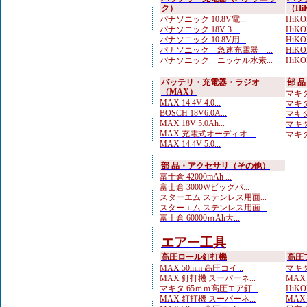
ク）
（Hi
パナソニック 10.8V電...
HiKO
パナソニック 18V 3....
HiK
パナソニック 10.8V用...
HiK
パナソニック 急速充電器 ...
HiKOK
パナソニック ニッケル水素...
HiKO
バッテリ・充電器・ラジオ
部 
（MAX）
マキタ 
MAX 14.4V 4.0...
マキタ
BOSCH 18V6.0A...
マキタ
MAX 18V 5.0Ah...
マキタ
MAX 充電式オーディオ ...
マキタ
MAX 14.4V 5.0...
部 品・アクセサリ（その他）
富士倉 42000mAh ...
富士倉 3000Wビッグパ...
スターエム ステンレス用面...
スターエム ステンレス用面...
富士倉 60000ｍAh大...
エアー工具
高圧ロール釘打機
高圧
MAX 50mm 高圧コイ...
マキタ
MAX 釘打機 スーパーネ...
MAX
マキタ 65ｍｍ高圧エア釘...
HiKO
MAX 釘打機 スーパーネ...
MAX