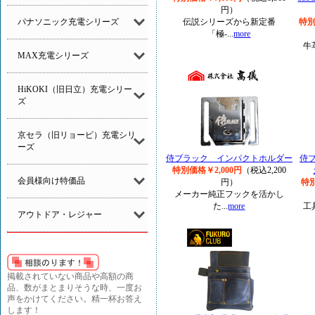
円）
パナソニック充電シリーズ
伝説シリーズから新定番
特別
「極-...
more
牛
MAX充電シリーズ
HiKOKI（旧日立）充電シリー
ズ
京セラ（旧リョービ）充電シリ
ーズ
侍ブラック インパクトホルダー
侍
特別価格￥2,000円
（税込2,200
会員様向け特価品
円）
特別
メーカー純正フックを活かし
た...
more
工
アウトドア・レジャー
掲載されていない商品や高額の商
品、数がまとまりそうな時、一度お
声をかけてください。精一杯お答え
します！