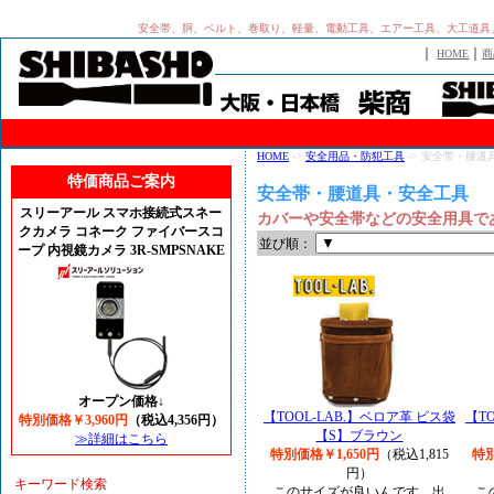
安全帯、胴、ベルト、巻取り、軽量、電動工具、エアー工具、大工道具
｜
｜
HOME
商
HOME
->
安全用品・防犯工具
-> 安全帯・腰道
特価商品ご案内
安全帯・腰道具・安全工具
スリーアール スマホ接続式スネー
カバーや安全帯などの安全用具で
クカメラ コネーク ファイバースコ
並び順：
ープ 内視鏡カメラ 3R-SMPSNAKE
オープン価格↓
【TOOL-LAB.】ベロア革 ビス袋
【T
特別価格￥3,960円
（税込4,356円）
【S】ブラウン
≫詳細はこちら
特別価格￥1,650円
（税込1,815
特別
円）
キーワード検索
このサイズが良いんです。出
こ