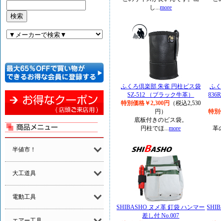
し...
more
ふくろ倶楽部 朱雀 円柱ビス袋
ふく
SZ-512 （ブラック牛革）
83
特別価格￥2,300円
（税込2,530
円）
特別
底板付きのビス袋。
円柱でほ...
more
革
半値市！
大工道具
電動工具
SHIBASHO ヌメ革 釘袋 ハンマー
SHI
差し付 No.007
エアー工具