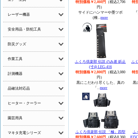
特別価格￥2,460円
（税込2,706
特別
円）
サイドにハンマーや墨ツボ
『
レーザー機器
(種...
more
安全用品・防犯工具
防災グッズ
作業工具
ふくろ倶楽部 伝説 のみ差 鋲止
ふく
(寸4) LEG-416
特別価格￥2,800円
（税込3,080
特別
計測機器
円）
黒にこだわり尽くした、真の
黒
「...
more
品確法対応品
ヒーター・クーラー
園芸用具
ふくろ倶楽部 伝説 「極」四型
ふ
マキタ充電シリーズ
特別価格￥7,600円
（税込8,360
835