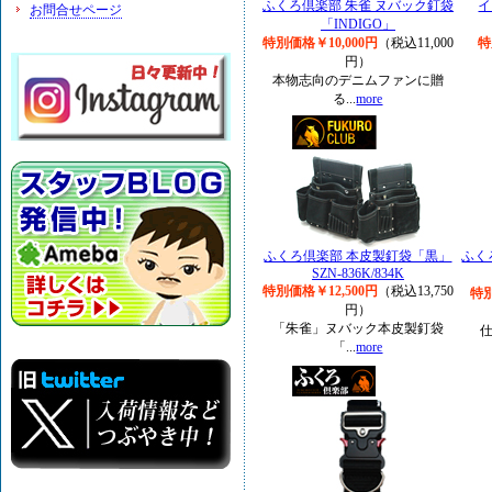
ふくろ倶楽部 朱雀 ヌバック釘袋
イ
お問合せページ
「INDIGO」
特別価格￥10,000円
（税込11,000
特
円）
本物志向のデニムファンに贈
る...
more
ふくろ倶楽部 本皮製釘袋「黒」
ふく
SZN-836K/834K
特別価格￥12,500円
（税込13,750
特別
円）
「朱雀」ヌバック本皮製釘袋
「...
more