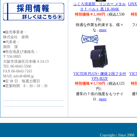
ふくろ倶楽部 リンカー メタル
LIN
ＯＴ ベルト 黒 LK-004K
特別価格￥2,300円
（税込2,530
特別
円）
快適な作業を約束する、様々
フ
な...
more
■
販売事業者：
株式会社 柴商
■代表者：
柴田 潔
■所在地及び連絡先：
〒556-0005
大阪市浪速区日本橋 4-14-13
TEL 06-6643-5560
FAX 06-6643-7165
VICTOR PLUS+ 腰袋２段フタ付
VI
MAIL info＠4840.jp
VPS-B22F
■定 休 日 毎週土曜日
特別価格￥3,750円
（税込4,125
特別
■営業時間 8：30～18：30
円）
通常の７倍の強度をもつナイ
通
ロ...
more
Copyright c Since 200