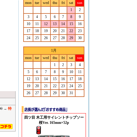
mon
tue
wed
thu
fri
sat
sun
1
2
3
4
5
6
7
8
9
10
11
12
13
14
15
16
17
18
19
20
21
22
23
24
25
26
27
28
29
30
1月
mon
tue
wed
thu
fri
sat
sun
1
2
3
4
5
6
7
8
9
10
11
12
13
14
15
16
17
18
19
20
21
22
23
24
25
26
27
28
29
30
31
00
→
特
四ツ目 木工用サイレントチップソー
桜Ver. 165mm×52p