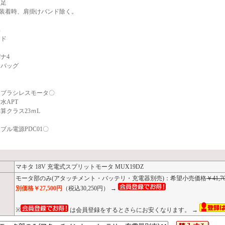
補足
60B装着時、肩掛けバンド除く。
品
ンド
ネ
ナ4
リバッグ
ーブラシレスモータ〇
水APT
算クラス23ｍL
ブル電源PDC01〇
マキタ 18V 充電式スプリットモータ MUX19DZ
モータ部のみ(アタッチメント・バッテリ・充電器別売)：希望小売価格
￥41,7
別価格￥27,500円
（税込30,250円） →
※
は会員登録をするとさらにお安くなります。 →