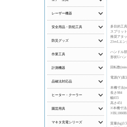
レーザー機器
多目的工
安全用品・防犯工具
スプリッ
推奨アタッ
防災グッズ
23ｍLエ
ハンドル
作業工具
形状Uハン
回転数(min-
計測機器
電源(V)直
品確法対応品
本機寸法(m
長さ984
ヒーター・クーラー
幅655
高さ451
※本機寸法
園芸用具
※BL186
マキタ充電シリーズ
質量(kg)3.5