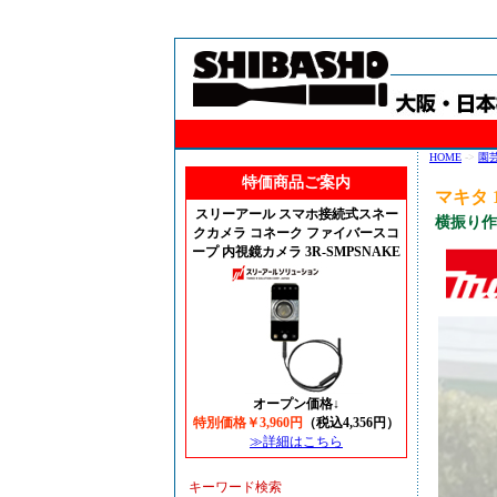
HOME
->
園
特価商品ご案内
マキタ 
スリーアール スマホ接続式スネー
横振り作
クカメラ コネーク ファイバースコ
ープ 内視鏡カメラ 3R-SMPSNAKE
オープン価格↓
特別価格￥3,960円
（税込4,356円）
≫詳細はこちら
キーワード検索