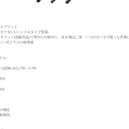
具スプリット
トモータにUハンドルタイプ登場。
チメント(別販売品)で草刈りや畦刈り、吹き飛ばし等、一つのモータで様々な作業
ンジン式クラスの使用感
部
ドル
1)[回転/分]2,700～9,700
流18
m)
の補足
0B装着時。