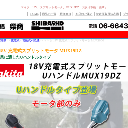
マキタ、18V、スプリットモータ、MUX19DZ 大阪日本橋「柴商」
｜
｜
｜
｜
｜
｜
HOME
商品の一覧
買物カゴ
お店のご案内
特定商取引法表示
プ
芸用具
->
充電式・電動式刈払機
-> マキタ 18V 充電式スプリットモータ MUX19DZ
18V 充電式スプリットモータ MUX19DZ
業に適したUハンドルタイプ