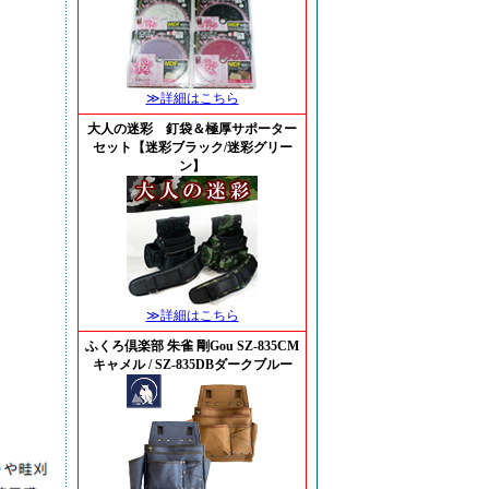
≫詳細はこちら
大人の迷彩 釘袋＆極厚サポーター
セット【迷彩ブラック/迷彩グリー
ン】
≫詳細はこちら
ふくろ倶楽部 朱雀 剛Gou SZ-835CM
キャメル / SZ-835DBダークブルー