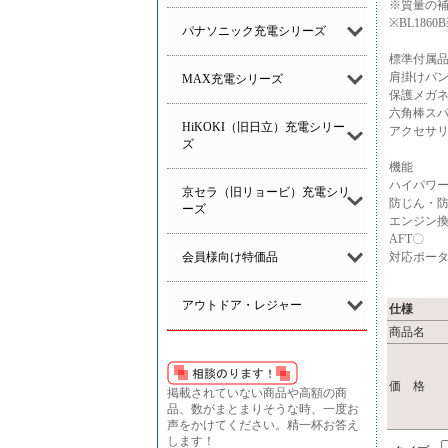
※質量の
※BL18
パナソニック充電シリーズ
標準付属
肩掛けバ
MAX充電シリーズ
保護メガ
六角棒スパ
HiKOKI（旧日立）充電シリー
アクセサ
ズ
機能
ハイパワ
京セラ（旧リョービ）充電シリ
防じん・防
ーズ
エンジン換
AFT〇
会員様向け特価品
対応ポータ
アウトドア・レジャー
仕様
商品名
価 格
掲載されていない商品や高額の商
品、数がまとまりそうな時、一度お
声をかけてください。精一杯お答え
します！