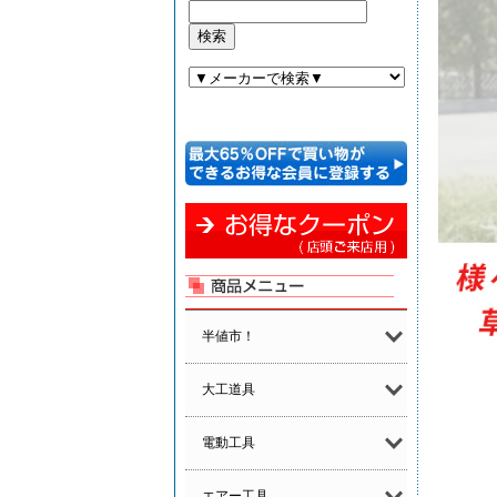
半値市！
大工道具
電動工具
エアー工具