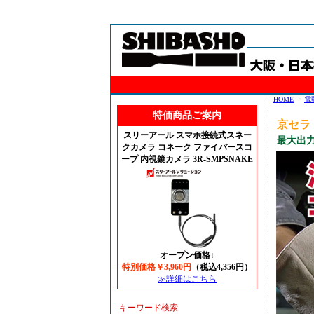
HOME
->
電
特価商品ご案内
京セラ
スリーアール スマホ接続式スネー
最大出力
クカメラ コネーク ファイバースコ
ープ 内視鏡カメラ 3R-SMPSNAKE
オープン価格↓
特別価格￥3,960円
（税込4,356円）
≫詳細はこちら
キーワード検索