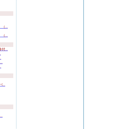
...
...
...
.
.
.
.
..
.