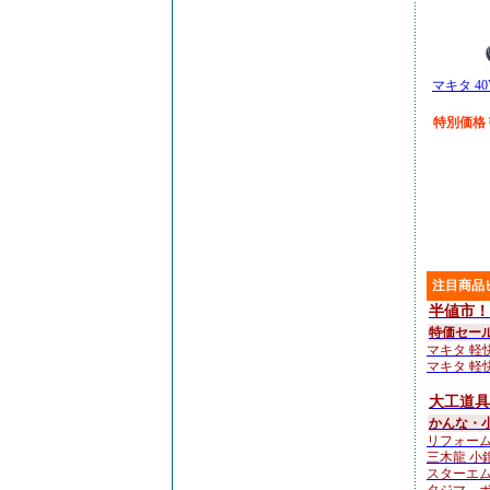
マキタ 4
特別価格￥
注目商品
半値市！
特価セー
マキタ 軽快
マキタ 軽快
大工道具
かんな・
リフォーム
三木龍 小鉋4
スターエム