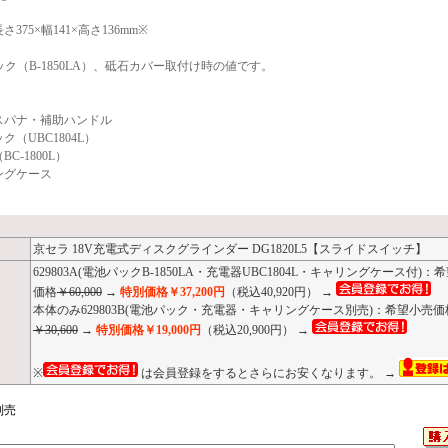
375×幅141×高さ136mm※
ック（B-1850LA）、砥石カバー取付け時の値です。
スパナ・補助ハンドル
ク（UBC1804L）
C-1800L）
ングケース
京セラ 18V充電式ディスクグラインダー DG1820L5【スライドスイッチ】
629803A(電池パックB-1850LA・充電器UBC1804L・キャリングケース付)：
価格
￥60,000
→
特別価格￥37,200円
（税込40,920円） →
本体のみ629803B(電池パック・充電器・キャリングケース別売)：希望小売価
￥30,600
→
特別価格￥19,000円
（税込20,900円） →
※
は会員登録をするとさらにお安くなります。 →
別売