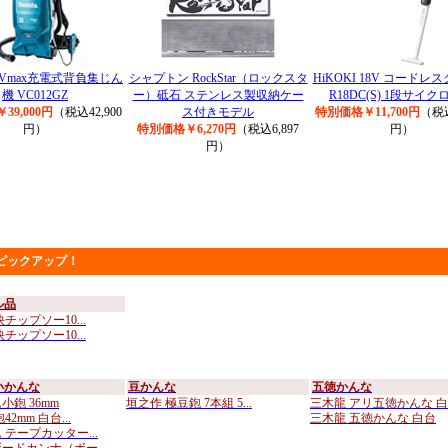
0Vmax充電式背負集じん
シャプトン RockStar（ロックスタ
HiKOKI 18V コードレ
機 VC012GZ
ー）砥石 ステンレス製収納ケー
R18DC(S) 1段サイ
39,000円
（税込42,900
ス付きモデル
特別価格￥11,700円
（税込
円）
特別価格￥6,270円
（税込6,897
円）
円）
ピックアップ！
ル品
チップソー10...
チップソー10...
小かんな
豆かんな
五徳かんな
小鉋 36mm
垣之作 極豆鉋 7本組 5...
三木龍 アリ五徳かんな 白..
2mm 白台...
三木龍 五徳かんな 白台
 テープカッター...