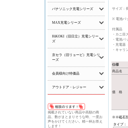
サイズ：長さ
パナソニック充電シリーズ
※ 電池パ
MAX充電シリーズ
付属品
・カニ目
HiKOKI（旧日立）充電シリー
・電池パッ
ズ
・充電器（B
・キャリ
京セラ（旧リョービ）充電シリ
ーズ
仕様
商品名
会員様向け特価品
アウトドア・レジャー
価 格
掲載されていない商品や高額の商
品、数がまとまりそうな時、一度お
※※砥石
声をかけてください。精一杯お答え
タイプ：
します！