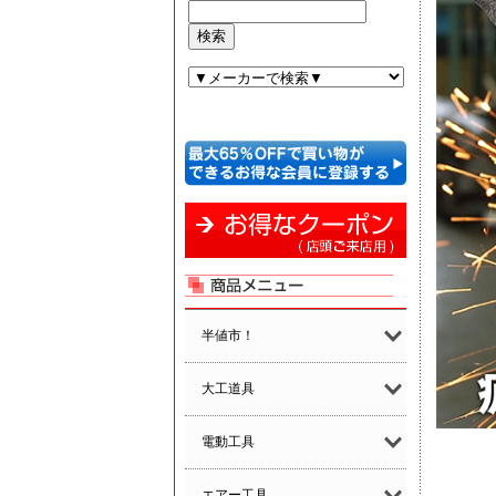
半値市！
大工道具
電動工具
エアー工具