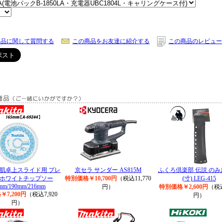
商品に関して質問する
この商品をお友達に紹介する
この商品のレビュー
鮫肌卓上スライド用 プレ
京セラ サンダー AS815M
ふくろ倶楽部 伝説 のみ
ホワイトチップソー
特別価格￥10,700円
（税込11,770
(寸) LEG-415
mm/190mm/216mm
円）
特別価格￥2,600円
（税込
7,200円
（税込7,920
円）
円）