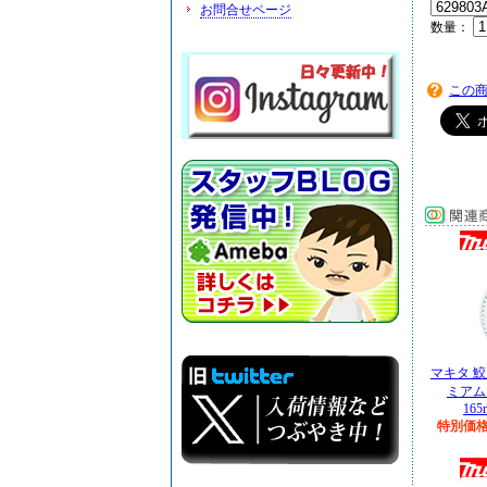
お問合せページ
数量：
この
マキタ 
ミアム
165
特別価格￥