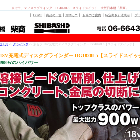
京セラ、ディスクグラインダ、DG1820L5、スライドスイッチ 大阪日本橋「柴商」
｜
｜
｜
｜
｜
｜
HOME
商品の一覧
買物カゴ
お店のご案内
特定商取引法表示
プ
動工具
->
グラインダ
-> 京セラ 18V充電式ディスクグラインダー DG1820L5【スライドスイッチ】
 18V充電式ディスクグラインダー DG1820L5【スライドスイッ
900Wのハイパワー