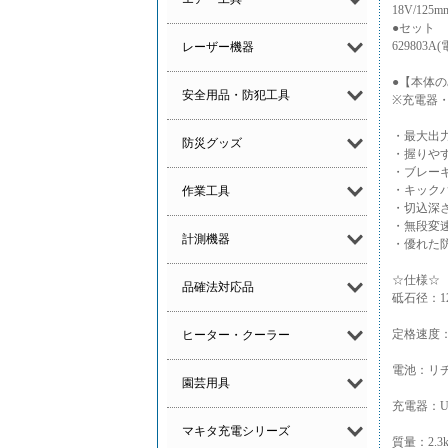
18V/12
●セット
629803
レーザー機器
●【本体のみ
安全用品・防犯工具
※充電器
・最大出力
防災グッズ
・握りや
・ブレー
・キック
作業工具
・切込深
・無段変
計測機器
・優れた
☆仕様☆
品確法対応品
砥石径：12
定格速度：8,
ヒーター・クーラー
電池：リチウ
園芸用具
充電器：UB
マキタ充電シリーズ
質量：2.3