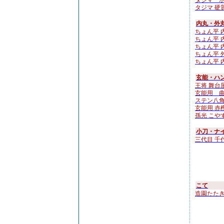
タジマ ボ
タジマ 硬
内丸・外
ちょん平 内
ちょん平 内
ちょん平 内
ちょん平 外
ちょん平 内
玄能・ハン
王将 舞台
玄能用 
ステン八角
玄能用 赤樫
孫光 こやすけ
小刀・ナ
三代目 千
こて
造園たたき鏝 