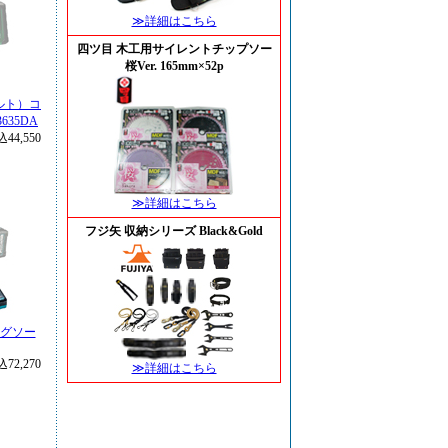
≫詳細はこちら
四ツ目 木工用サイレントチップソー
桜Ver. 165mm×52p
ボルト）コ
635DA
44,550
≫詳細はこちら
フジ矢 収納シリーズ Black&Gold
ジグソー
72,270
≫詳細はこちら