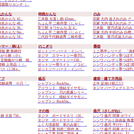
ードカンナ（ボー...
質面取りカンナ（...
丸かんな
特殊かんな
のみ
丸かんな 42...
三木龍 台直し鉋 42mm...
宗家 大内 追入れのみ グ...
丸かんな 48...
ちょん平 二枚作里（しゃく...
宗家 大内 追入れのみ グ...
丸かんな 36...
常三郎 キワかんな 左 4...
三木龍 替刃式追入のみ （
丸かんな 9m...
ちょん平 二枚作里（しゃく...
宗家 大内 中叩のみ 白樫...
丸かんな 18...
二代目千代鶴貞秀 二枚作里...
三木龍 替刃式追入のみ （
マー・柄(え)
のこぎり
墨壺
屋槌 磨 角柄付
ゼットソー ハード・インパ...
ミニ墨坪シリーズ 「渦巻付
曲がり柄（小）
タジマ スマートソー替刃1...
シンワ ハンディ墨つぼ P..
玄能曲がり柄 桜...
タジマ スマートソー150...
シンワ ハンディ墨つぼPr..
柄 上等品（（...
ゼットソー用ライト ノコピ...
シンワ ハンディ墨つぼ 消..
（2.5Kg...
ゼットソー ハード・インパ...
シンワ ハンディ墨つぼPr..
イフ
砥石
建前・建て方用品
代鶴貞秀 小刀「...
シャプトン RockSta...
土牛 足掛け助三3.5
アイウッド 焼結ダイヤモン...
タジマ パーフェクトスーパ.
シャプトン 刃の黒幕シリー...
アイウッド 焼結ダイヤモン...
シャプトン RockSta...
その他
曲尺（さしがね）
元首 750...
タジマ ボードヤスリ（18...
シンワ 曲尺 同厚 ホワイ...
タジマ ボードヤスリ（27...
シンワ アルミ自由金 角度..
ふくろ倶楽部 革のみ差し ...
シンワ 曲尺 平ぴた 【1...
ヒシカ工業 別所二郎作 木...
シンワ 曲尺 同厚 ホワイ...
ヒシカ工業 別所二郎作 木...
シンワ 曲尺 平ぴた 【1...