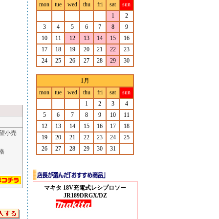
mon
tue
wed
thu
fri
sat
sun
1
2
3
4
5
6
7
8
9
10
11
12
13
14
15
16
17
18
19
20
21
22
23
24
25
26
27
28
29
30
1月
mon
tue
wed
thu
fri
sat
sun
1
2
3
4
5
6
7
8
9
10
11
12
13
14
15
16
17
18
希望小売
19
20
21
22
23
24
25
26
27
28
29
30
31
格
マキタ 18V充電式レシプロソー
JR189DRGX/DZ