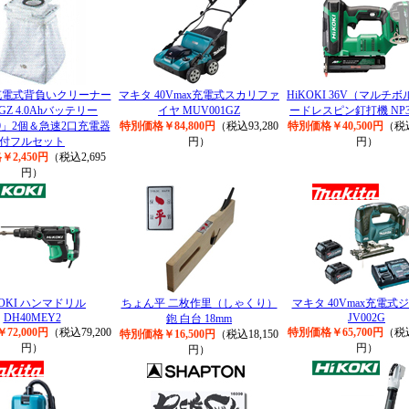
x充電式背負いクリーナー
マキタ 40Vmax充電式スカリファ
HiKOKI 36V（マルチ
1GZ 4.0Ahバッテリー
イヤ MUV001GZ
ードレスピン釘打機 NP3
40」2個＆急速2口充電器
特別価格￥84,800円
（税込93,280
特別価格￥40,500円
（税込
付フルセット
円）
円）
2,450円
（税込2,695
円）
KOKI ハンマドリル
ちょん平 二枚作里（しゃくり）
マキタ 40Vmax充電式
DH40MEY2
JV002G
鉋 白台 18mm
72,000円
（税込79,200
特別価格￥65,700円
（税込
特別価格￥16,500円
（税込18,150
円）
円）
円）