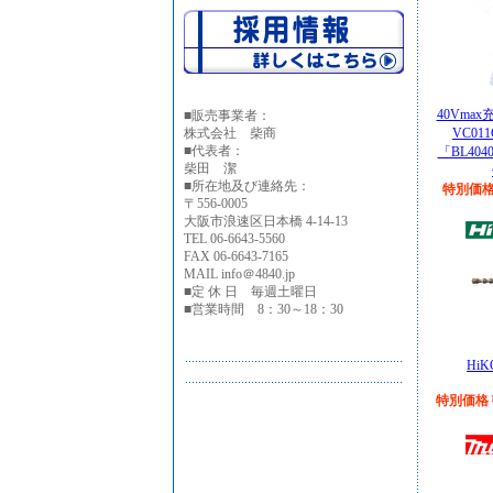
40Vma
■
販売事業者：
株式会社 柴商
VC01
■代表者：
「BL40
柴田 潔
■所在地及び連絡先：
特別価格￥
〒556-0005
大阪市浪速区日本橋 4-14-13
TEL 06-6643-5560
FAX 06-6643-7165
MAIL info＠4840.jp
■定 休 日 毎週土曜日
■営業時間 8：30～18：30
Hi
特別価格￥