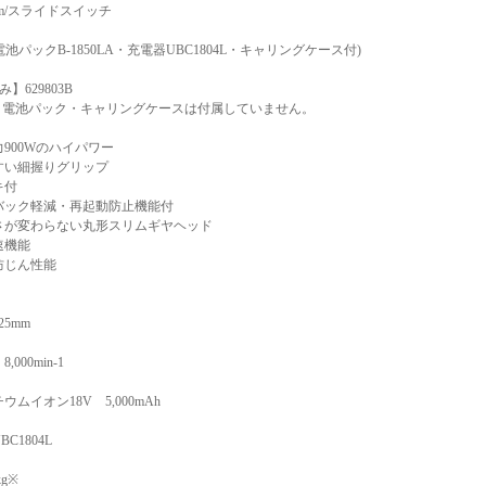
5mm/スライドスイッチ
A(電池パックB-1850LA・充電器UBC1804L・キャリングケース付)
】629803B
・電池パック・キャリングケースは付属していません。
900Wのハイパワー
すい細握りグリップ
キ付
バック軽減・再起動防止機能付
さが変わらない丸形スリムギヤヘッド
速機能
防じん性能
5mm
000min-1
ムイオン18V 5,000mAh
C1804L
kg※