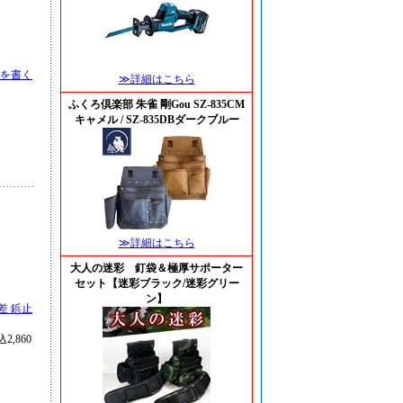
を書く
≫詳細はこちら
ふくろ倶楽部 朱雀 剛Gou SZ-835CM
キャメル / SZ-835DBダークブルー
≫詳細はこちら
大人の迷彩 釘袋＆極厚サポーター
セット【迷彩ブラック/迷彩グリー
ン】
差 鋲止
2,860