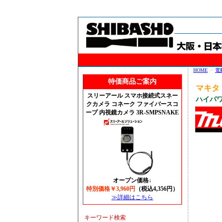
HOME
->
電
特価商品ご案内
マキタ 
スリーアール スマホ接続式スネー
ハイパワ
クカメラ コネーク ファイバースコ
ープ 内視鏡カメラ 3R-SMPSNAKE
オープン価格↓
特別価格￥3,960円
（税込4,356円）
≫詳細はこちら
キーワード検索