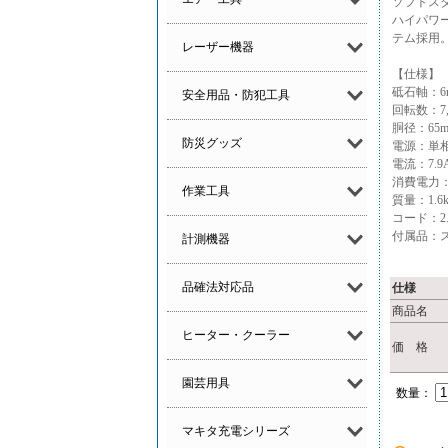
ソフトス
ハイパワー
テム採用
レーザー機器
【仕様】
砥石軸：6
安全用品・防犯工具
回転数：7,0
胴径：65
防災グッズ
電源：単相
電流：7.9
消費電力：
作業工具
質量：1.6k
コード：2.
付属品：スパ
計測機器
品確法対応品
仕様
商品名
ヒーター・クーラー
価 格
園芸用具
数量：
マキタ充電シリーズ