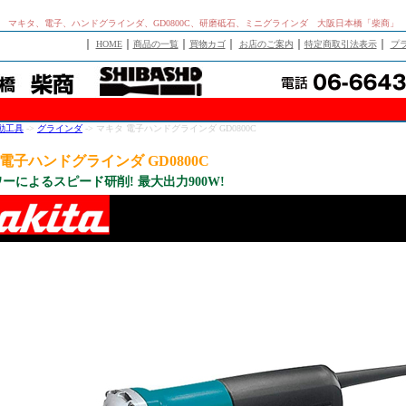
マキタ、電子、ハンドグラインダ、GD0800C、研磨砥石、ミニグラインダ 大阪日本橋「柴商」
｜
｜
｜
｜
｜
｜
HOME
商品の一覧
買物カゴ
お店のご案内
特定商取引法表示
プ
動工具
->
グラインダ
-> マキタ 電子ハンドグラインダ GD0800C
電子ハンドグラインダ GD0800C
ーによるスピード研削! 最大出力900W!