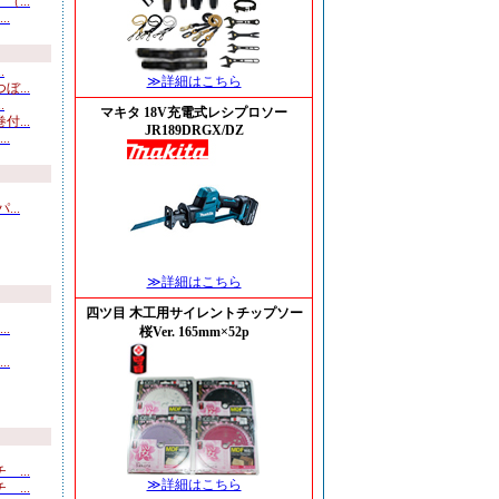
...
.
.
≫詳細はこちら
...
.
マキタ 18V充電式レシプロソー
...
JR189DRGX/DZ
.
..
≫詳細はこちら
四ツ目 木工用サイレントチップソー
.
桜Ver. 165mm×52p
.
...
≫詳細はこちら
...