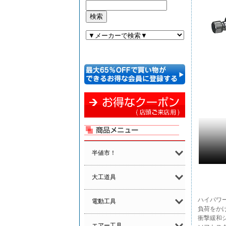
半値市！
大工道具
ハイパワー
電動工具
負荷をか
衝撃緩和
エアー工具