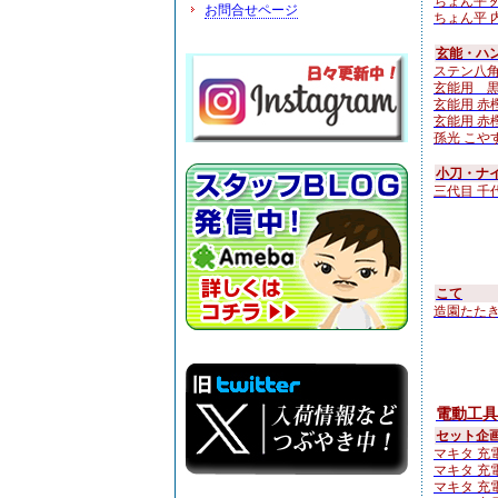
ちょん平 外
お問合せページ
ちょん平 内
玄能・ハン
ステン八角
玄能用 
玄能用 赤樫
玄能用 赤樫
孫光 こやすけ
小刀・ナ
三代目 千
こて
造園たたき鏝 
電動工具
セット企
マキタ 充電
マキタ 充電
マキタ 充電