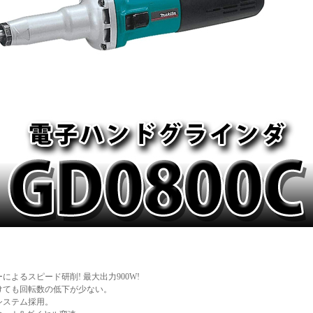
によるスピード研削! 最大出力900W!
けても回転数の低下が少ない。
システム採用。