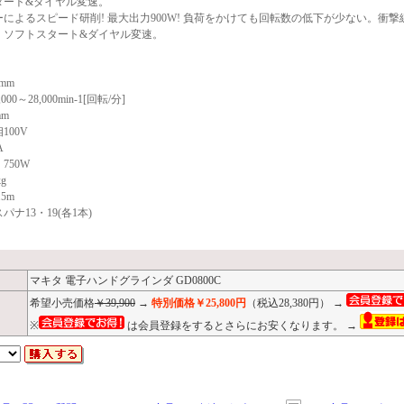
タート&ダイヤル変速。
によるスピード研削! 最大出力900W! 負荷をかけても回転数の低下が少ない。衝撃
。ソフトスタート&ダイヤル変速。
mm
00～28,000min-1[回転/分]
mm
100V
A
750W
g
5m
ナ13・19(各1本)
マキタ 電子ハンドグラインダ GD0800C
希望小売価格
￥39,900
→
特別価格￥25,800円
（税込28,380円） →
※
は会員登録をするとさらにお安くなります。 →