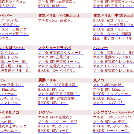
式ドライウォ...
マキタ 40Vmax充電式...
マキタ 18V充電式インパ..
5DZ+V...
HiKOKI 10.8Vコ...
京セラ 18V充電式インパ..
ライバー
電気ドリル（小型6.5mm）
電気ドリル（中型10mm
10.8V充...
マキタ 6.5mm 高速ド...
HiKOKI 変速ドリル ...
V 充電式ペ...
マキタ 10mm電気ドリル..
ースオーガ用アク...
HiKOKI 変速ドリル ...
ースオーガ用アク...
マキタ タッパ 6806B
.4Vコ...
日立 電子コーナドリル D
（大型13mm）
スクリュードライバ
ハンマー
電気ドリル ...
マキタ 充電式スクリュード...
マキタ 電動ハンマ HM0.
座掘りドリル...
マキタ 18V充電式オート...
マキタ 電動ケレン HK1...
ボーラー 63...
マキタ 18V充電式オート...
マキタ 充電式ケレン HK..
掘り用ドリル 6...
マキタ 充電式スクリュード...
マキタ TD172D・TD...
段変速ドリル D...
HiKOKI ボード用ドラ...
マキタ 充電式ケレン HK..
リル
震動ドリル
丸ノコ
mm 充電式ハ...
マキタ 10.8V充電式震...
マキタ 40Vmax 16...
18mm充...
HiKOKI 18V-6....
マキタ 18V 125mm...
マルチボル...
マキタ 40V充電式震動ド...
HiKOKI チップソーカ...
マルチボルト...
マキタ 18V 充電式震動...
HiKOKI 165mm ...
ハンマドリル...
HiKOKI 18V コー...
マキタ 14.4V 125...
ライド丸ノコ
ジグソー
レシプロソー・セーバー
m40V...
マキタ 14.4V充電式ジ...
マキタ 18Vレシプロソー.
ax 19...
マキタ ジグソー 4327
マキタ 40Vmax 充電...
電式卓上マルノコ...
HiKOKI マルチボル...
HiKOKI マルチツール...
マルチボルト...
HiKOKI 18Vコード...
HiKOKI セーバソーC...