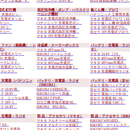
ータブル電源 P...
パナソニック 10.8V充...
MAX 鉄筋結束機 ツイン..
式 釘打機
高圧洗浄機・ポンプ・ハウスクリ
集じん機・ブロワ
ーニング機材
 充電式ピン...
パナソニック 工事用充電ク.
マキタ 充電式高圧洗浄機 ...
V充電式タッカ...
マキタ 充電式ブロワ（18..
パナソニック 充電真空ポン...
6Vコー...
京セラ 集じん機 乾湿両用..
マキタ 充電式高圧洗浄機 ...
.8Vコ...
マキタ 18V充電式ブロ...
マキタ 充電式高圧洗浄機 ...
6Vコー...
京セラ 18V充電式ブロワ..
マキタ 18V充電式真空ポ...
・ファン（扇風機）・シ
冷温庫・クーラーボックス
バッテリ・充電器・ラジ
ガン
タ）
マキタ 40Vmax/18...
V充電式クリー...
マキタ 14.4V（5.0...
HiKOKI コードレス冷...
8V 充電式...
マキタ 40Vmax充電式...
マキタ 40Vmax充電式...
コードレスク...
マキタ 40Vmax充電式...
マキタ 40Vmax充電式...
V充電式クリー...
マキタ バッテリーBL18...
マキタ 充電式保冷温庫 C...
コードレスク...
マキタ 充電機能付ラジオ ..
・充電器（パナソニッ
バッテリ・充電器・ラジオ
バッテリ・充電器（京セ
（HiKOKI）
京セラ 電池パックアダプタ.
10.8V用...
HiKOKI USB対応充...
京セラ 電池パックB-18...
28.8V ...
HiKOKI 2ポート急速...
京セラ 電池パックB-18...
ク ニッケル水素...
HiKOKI T-PWR...
京セラ 充電器 BC-18...
18V 3....
日立工機 背負式電源 BL...
京セラ 充電器 UBC-1...
14.4V ...
HiKOKI BSL36A...
・充電器・ラジオ
部 品・アクセサリ（マキタ）
部 品・アクセサリ（HiK
マキタ マルチツール先端工...
HiKOKI WH14DD...
4.0...
マキタ マルチツール先端工...
HiKOKI コードレスク...
リチウム充電器...
マキタ ネットサンディング...
HiKOKI WH14DD...