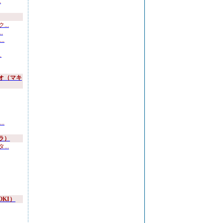
.
..
.
.
.
オ（マキ
.
ラ）
..
OKI）