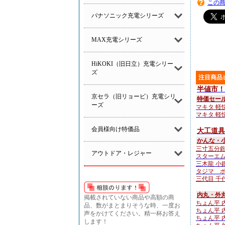
この
パナソニック充電シリーズ
MAX充電シリーズ
HiKOKI（旧日立）充電シリー
ズ
注目商品
半値市！
京セラ（旧リョービ）充電シリ
特価セー
ーズ
マキタ 軽快
マキタ 軽快
会員様向け特価品
大工道具
かんな・
三寸五分鉋
アウトドア・レジャー
スターエム N
三木龍 小鉋4
タジマ ボ
三代目 千代
内丸・外
掲載されていない商品や高額の商
ちょん平 内
品、数がまとまりそうな時、一度お
ちょん平 内
声をかけてください。精一杯お答え
ちょん平 内
します！