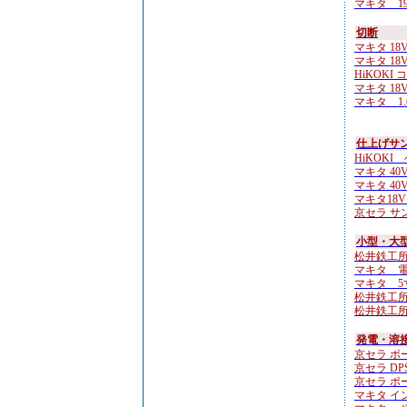
マキタ 19
切断
マキタ 18
マキタ 18
HiKOKI 
マキタ 18V×
マキタ 1.
仕上げサ
HiKOKI
マキタ 40V
マキタ 40Vm
マキタ18V
京セラ サンダ
小型・大
松井鉄工所
マキタ 電子
マキタ 5寸
松井鉄工所 
松井鉄工所
発電・溶
京セラ ポー
京セラ DPS2
京セラ ポー
マキタ イン