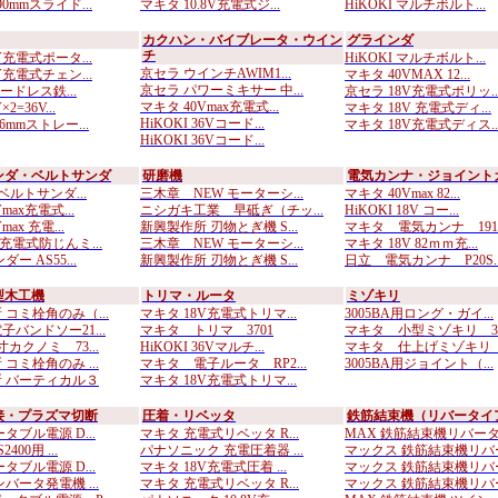
0mmスライド...
マキタ 10.8V充電式ジ...
HiKOKI マルチボルト...
カクハン・バイブレータ・ウイン
グラインダ
チ
V充電式ポータ...
HiKOKI マルチボルト...
京セラ ウインチAWIM1...
V充電式チェン...
マキタ 40VMAX 12...
京セラ パワーミキサー 中...
コードレス鉄...
京セラ 18V充電式ポリッ..
マキタ 40Vmax充電式...
2=36V...
マキタ 18V 充電式ディ...
HiKOKI 36Vコード...
6mmストレー...
マキタ 18V充電式ディス..
HiKOKI 36Vコード...
ンダ・ベルトサンダ
研磨機
電気カンナ・ジョイント
 ベルトサンダ...
三木章 NEW モーターシ...
マキタ 40Vmax 82...
max充電式...
ニシガキ工業 早砥ぎ（チッ...
HiKOKI 18V コー...
ax 充電...
新興製作所 刃物とぎ機 S...
マキタ 電気カンナ 191..
充電式防じんミ...
三木章 NEW モーターシ...
マキタ 18V 82ｍｍ充...
ー AS55...
新興製作所 刃物とぎ機 S...
日立 電気カンナ P20S..
型木工機
トリマ・ルータ
ミゾキリ
 コミ栓角のみ（...
マキタ 18V充電式トリマ...
3005BA用ロング・ガイ...
バンドソー21...
マキタ トリマ 3701
マキタ 小型ミゾキリ 30.
カクノミ 73...
HiKOKI 36Vマルチ...
マキタ 仕上げミゾキリ 3
コミ栓角のみ ...
マキタ 電子ルータ RP2...
3005BA用ジョイント（...
 バーティカル３
マキタ 18V充電式トリマ...
接・プラズマ切断
圧着・リベッタ
鉄筋結束機（リバータイ
タブル電源 D...
マキタ 充電式リベッタ R...
MAX 鉄筋結束機リバータ.
400用 ...
パナソニック 充電圧着器 ...
マックス 鉄筋結束機リバー.
タブル電源 D...
マキタ 18V充電式圧着 ...
マックス 鉄筋結束機リバー.
バータ発電機 ...
マキタ 充電式リベッタ R...
マックス 鉄筋結束機リバー.