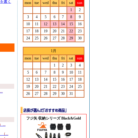
を書く
mon
tue
wed
thu
fri
sat
sun
1
2
3
4
5
6
7
8
9
10
11
12
13
14
15
16
17
18
19
20
21
22
23
24
25
26
27
28
29
30
1月
mon
tue
wed
thu
fri
sat
sun
1
2
3
4
5
6
7
8
9
10
11
12
13
14
15
16
17
18
19
20
21
22
23
24
25
.
26
27
28
29
30
31
フジ矢 収納シリーズ Black&Gold
..
...