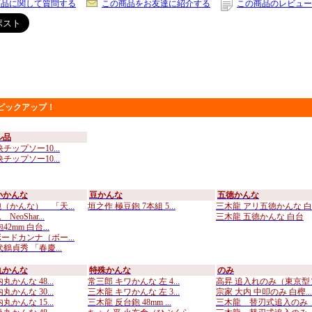
商品に関して質問する
この商品をお友達に紹介する
この商品のレビュー
ピックアップ！
ル品
チップソー10...
チップソー10...
小かんな
豆かんな
五徳かんな
（かんな） 「天...
垣之作 極豆鉋 7本組 5...
三木龍 アリ五徳かんな 白..
eoShar...
三木龍 五徳かんな 白台
2mm 白台...
ードカンナ（ボー...
鶴貞秀 「春慶...
丸かんな
特殊かんな
のみ
丸かんな 48...
常三郎 キワかんな 左 4...
高昇 追入れのみ（東京型）.
丸かんな 30...
三木龍 キワかんな 左 3...
宗家 大内 中叩のみ 白樫...
丸かんな 15...
三木龍 反台鉋 48mm ...
三木龍 替刃式追入のみ （