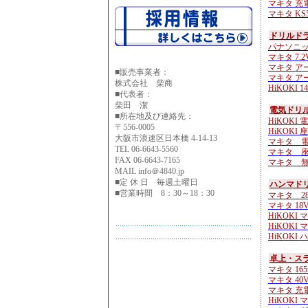
マキタ 充電
マキタ KS51
ドリルド
パナソニック 
マキタ 7.2
マキタ ア
■
販売事業者：
マキタ ア
株式会社 柴商
HiKOKI 14
■代表者：
柴田 潔
電気ドリル
■所在地及び連絡先：
HiKOKI 
〒556-0005
HiKOKI 
大阪市浪速区日本橋 4-14-13
マキタ 電気
TEL 06-6643-5560
マキタ 座
FAX 06-6643-7165
マキタ 無
MAIL info＠4840.jp
■定 休 日 毎週土曜日
ハンマド
■営業時間 8：30～18：30
マキタ 28
マキタ 18V 
HiKOKI 
HiKOKI 
HiKOKI 
卓上・ス
マキタ 165m
マキタ 40Vm
マキタ 充
HiKOKI 