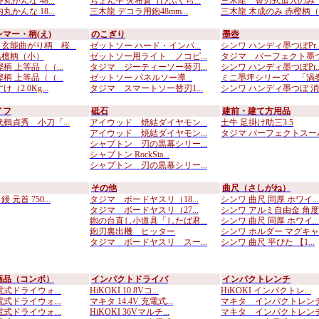
丸かんな 48...
ちょん平 火布倉（ひぶくら...
三木龍 替刃式追入のみ （
丸かんな 18...
三木龍 デコラ用鉋48mm...
三木龍 木成のみ 赤樫柄（..
マー・柄(え)
のこぎり
墨壺
玄能曲がり柄 桜...
ゼットソー ハード・インパ...
シンワ ハンディ墨つぼPr..
黒檀柄（小）
ゼットソー用ライト ノコピ...
タジマ パーフェクト墨つぼ
柄 上等品（（...
タジマ ジーティーソー替刃...
シンワ ハンディ墨つぼPr..
柄 上等品（（...
ゼットソー パネルソー導...
ミニ墨坪シリーズ 「渦巻付
（2.0Kg...
タジマ スマートソー替刃1...
シンワ ハンディ墨つぼ 消..
イフ
砥石
建前・建て方用品
代鶴貞秀 小刀「...
アイウッド 焼結ダイヤモン...
土牛 足掛け助三3.5
アイウッド 焼結ダイヤモン...
タジマ パーフェクトスーパ.
シャプトン 刃の黒幕シリー...
シャプトン RockSta...
シャプトン 刃の黒幕シリー...
その他
曲尺（さしがね）
元首 750...
タジマ ボードヤスリ（18...
シンワ 曲尺 同厚 ホワイ...
タジマ ボードヤスリ（27...
シンワ アルミ自由金 角度..
鉋の台直し小道具「したば君...
シンワ 曲尺 同厚 ホワイ...
鉋刃裏出機 ヒッター
シンワ ホルダー マグキャ..
タジマ ボードヤスリ スー...
シンワ 曲尺 平ぴた 【1...
画品（コンボ）
インパクトドライバ
インパクトレンチ
式ドライウォ...
HiKOKI 10.8Vコ...
HiKOKI インパクトレ...
式ドライウォ...
マキタ 14.4V 充電式...
マキタ インパクトレンチ 
式ドライウォ...
HiKOKI 36Vマルチ...
マキタ インパクトレンチ 