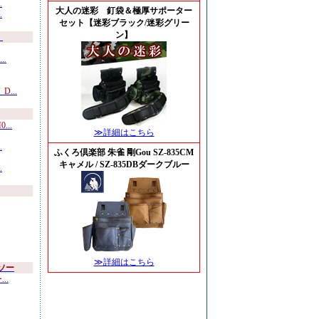
.
大人の迷彩 釘袋＆極厚サポーター
.
セット【迷彩ブラック/迷彩グリー
ン】
）
.
...
..
≫詳細はこちら
.
ふくろ倶楽部 朱雀 剛Gou SZ-835CM
キャメル / SZ-835DBダークブルー
.
≫詳細はこちら
ソー
..