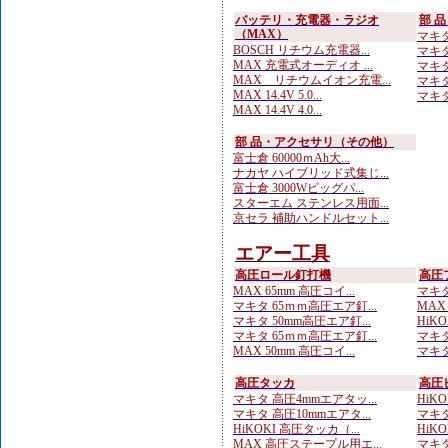
バッテリ・充電器・ラジオ
部 
（MAX）
マキタ
BOSCH リチウム充電器...
マキタ
MAX 充電式オーディオ ...
マキタ 
MAX リチウムイオン充電...
マキタ
MAX 14.4V 5.0...
マキタ
MAX 14.4V 4.0...
部 品・アクセサリ（その他）
富士倉 60000ｍAh大...
ナカヤ ハイブリッド式集じ...
富士倉 3000Wビッグパ...
スターエム ステンレス用面...
京セラ 補助ハンドルセット...
エアー工具
高圧ロール釘打機
高圧
MAX 65mm 高圧コイ...
マキタ
マキタ 65ｍｍ高圧エア釘...
MAX
マキタ 50mm高圧エア釘...
HiKO
マキタ 65ｍｍ高圧エア釘...
マキタ
MAX 50mm 高圧コイ...
マキタ
高圧タッカ
高圧
マキタ 高圧4mmエアタッ...
HiK
マキタ 高圧10mmエアタ...
マキタ
HiKOKI 高圧タッカ（...
HiK
MAX 高圧ステープル用エ...
マキタ