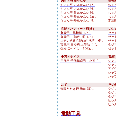
内丸・外丸かんな
特殊
ちょん平 内丸かんな 12...
ちょん
ちょん平 内丸かんな 36...
ちょん
ちょん平 外丸かんな 30...
ちょん
ちょん平 外丸かんな 9m...
ちょん
ちょん平 外丸かんな 48...
常三郎
玄能・ハンマー・柄(え)
のこ
玄能用 黒檀柄（小）
ゼット
玄能用 曲がり柄（小）
ゼット
ステン八角玄能曲がり柄 桜...
ゼット
玄能用 赤樫柄 上等品（（...
タジマ
孫光 こやすけ（1.5Kg...
ゼット
小刀・ナイフ
砥石
三代目 千代鶴貞秀 小刀「...
シャプト
シャプ
アイウ
シャプ
シャプト
こて
その
造園たたき鏝 元首 750...
タジマ
タジマ
タジマ
ヒシカ
ヒシカ
電動工具