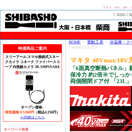
マキタ、40V、18V
｜
｜
HOME
商
HOME
->
電動工具
->
冷温庫・ク
CW006GZ/GZO
特価商品ご案内
スリーアール スマホ接続式スネー
マキタ 40Vmax/18
クカメラ コネーク ファイバースコ
ープ 内視鏡カメラ 3R-SMPSNAKE
「6面真空断熱パネル
保冷力 約2倍※でしっ
両側開閉ドア付 「23L
オープン価格↓
特別価格￥3,960円
（税込4,356円）
≫詳細はこちら
キーワード検索