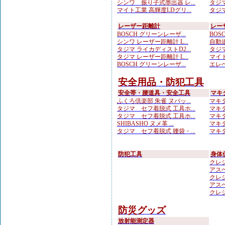
シンワ 振り子式墨出器 レ...
タジマ
マイト工業 高輝度LDグリ...
タジマ
レーザー距離計
レー
BOSCH グリーンレーザ...
BOS
シンワ レーザー距離計 L...
自動追
タジマ ライカディストD2...
タジマ
タジマ レーザー距離計 L...
マイト
BOSCH グリーンレーザ...
エレベ
安全用品・防犯工具
安全帯・腰道具・安全工具
マキ
ふくろ倶楽部 朱雀 ヌバッ...
マキタ
タジマ セフ着脱式 工具ホ...
マキタ
タジマ セフ着脱式 工具ホ...
マキタ
SHIBASHO ヌメ革 ...
マキタ
タジマ セフ着脱式 腰袋・...
マキタ
防犯工具
身体
クレシ
アスベ
クレシ
アスベ
クレシ
防災グッズ
放射能測定器