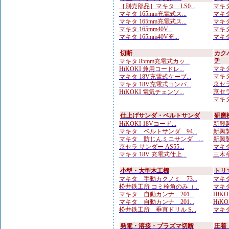
［別売部品］マキタ LS0...
マキタ
マキタ 165mm充電式ス...
マキタ
マキタ 165mm充電式ス...
マキタ
マキタ 165mm40V...
マキタ
マキタ 165mm40V充...
マキタ
切断
カク
チ
マキタ 85mm充電式カッ...
マキタ
HiKOKI 兼用コードレ...
マキタ
マキタ 18V充電式ケーブ...
京セラ
マキタ 18V充電式コンパ...
京セラ
HiKOKI 電気チェンソ...
マキタ
仕上げサンダ・ベルトサンダ
研磨
HiKOKI 18Vコード...
新興製
マキタ ベルトサンダ 94...
新興製
マキタ 防じんミニサンダ ...
新興製
京セラ サンダー AS55...
マキタ
マキタ 18V 充電式仕上...
三木章
小型・大型木工機
トリ
マキタ 手動カクノミ 73...
マキタ
松井鉄工所 コミ栓角のみ（...
マキタ
マキタ 自動カンナ 201...
HiKO
マキタ 自動カンナ 201...
HiKO
松井鉄工所 垂直ドリル S...
マキタ
発電・溶接・プラズマ切断
圧着