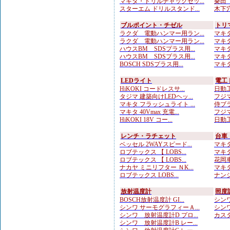
マキタ・ドリルチャックセッ...
粂田（
スターエム ドリルスタンド...
木下穴
ブルポイント・チゼル
トリ
ラクダ 電動ハンマー用ラン...
マキタ
ラクダ 電動ハンマー用ラン...
マキタ
ハウスBM SDSプラス用...
マキタ
ハウスBM SDSプラス用...
マキタ
BOSCH SDSプラス用...
マキタ
LEDライト
電工
HiKOKI コードレスサ...
日動工
タジマ 建築向けLEDヘッ...
フジマ
マキタ フラッシュライト ...
侍ブラ
マキタ 40Vmax 充電...
フジマ
HiKOKI 18V コー...
日動工
レンチ・ラチェット
台車
ベッセル 2WAYスピード...
マキタ
ロブテックス 【 LOBS...
マキタ
ロブテックス 【 LOBS...
花岡車
ナカヤ ミニリフター ＮK...
マキタ
ロブテックス LOBS...
ナンシ
放射温度計
照度
BOSCH放射温度計 GI...
シンワ
シンワ サーモグラフィーＡ...
シンワ
シンワ 放射温度計D プロ...
カスタ
シンワ 放射温度計B レー...