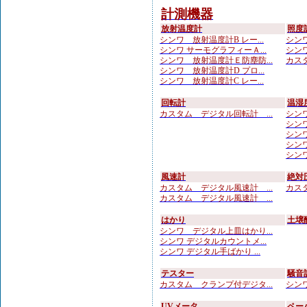
計測機器
放射温度計
照度
シンワ 放射温度計B レー...
シンワ
シンワ サーモグラフィーＡ...
シンワ
シンワ 放射温度計Ｅ防塵防...
カスタ
シンワ 放射温度計D プロ...
シンワ 放射温度計C レー...
回転計
温湿
カスタム デジタル回転計 ...
シンワ
シンワ
シンワ
シンワ
シンワ
風速計
絶対
カスタム デジタル風速計 ...
カスタ
カスタム デジタル風速計 ...
はかり
土壌
シンワ デジタル上皿はかり...
シンワ デジタルカウントメ...
シンワ デジタル手ばかり ...
テスター
騒音
カスタム クランプ付デジタ...
シンワ
UVメータ
ペー