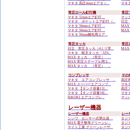
マキタ 高圧4mmエアタッ...
マキタ
常圧ロール釘打機
常圧
マキタ 32mmエア釘打 ...
マック
マキタ ポケットエア釘打（...
日立 
マキタ 50mmエア釘打 ...
MAX
マキタ 50mmエア釘打 ...
MAX
マキタ 50mm梱包用エア...
常圧タッカ
常圧
日立 常圧タッカ（4ミリ常...
MAX
マキタ 軽天タッカ「AT4...
MAX タッカ （常圧） ...
MAX 常圧ステープル用エ...
MAX タッカ （常圧） ...
コンプレッサ
その
マキタ エアコンプレッサ ...
高圧用
MAX スーパーエアコンプ...
マキタ
マキタ 【タンク容量11L...
高圧ス
マキタ 【タンク容量16L...
マキタ
HiKOKI エアコンプレ...
マッハ
レーザー機器
レーザー機器
レー
シンワ センサー式墨出器 ...
タジマ
MAX 電子整準グリーンレ...
タジマ
マイト工業 グリーンレーザ...
タジマ