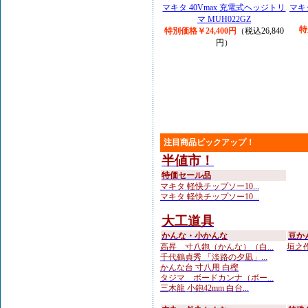
マキタ 40Vmax 充電式ヘッジトリ
マキ
マ MUH022GZ
特
特別価格￥24,400円
（税込26,840
円）
注目商品ピックアップ！
半値市！
特価セール品
マキタ 軽快チップソー10...
マキタ 軽快チップソー10...
大工道具
かんな・小かんな
豆か
高昇 寸八鉋（かんな）（白...
垣之作
千代鶴貞秀 「淡路の夕凪」...
かんな台 寸八用 白樫
タジマ ボードカンナ（ボー...
三木龍 小鉋42mm 白台...