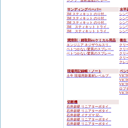
シンワ 放射温度計C レー...
サンディングペーパー
水平
3M スティキット のり付...
シンワ
3M スティキット のり付...
シンワ
3M スティキット のり付...
シンワ
3M スティキット トライ...
シンワ
3M スティキット トライ...
シンワ
潤滑剤・錆取剤etcケミカル用品
衛生
エンジニア ネジザウルスリ...
クリー
ベトつかない驚異のスプレー...
クリー
ベトつかない驚異のスプレー...
クリー
クリー
クレシ
現場用記録帳・ノート
ペン
土牛 現場用新素材レベルブ...
VICTO
VICTO
VICTO
ロブテ
VICTO
切断機
石井超硬 リニアターボタイ...
石井超硬 リニアターボタイ...
石井超硬 イナズマ IZ-...
石井超硬 リニアターボタイ...
石井超硬 リニアターボタイ...