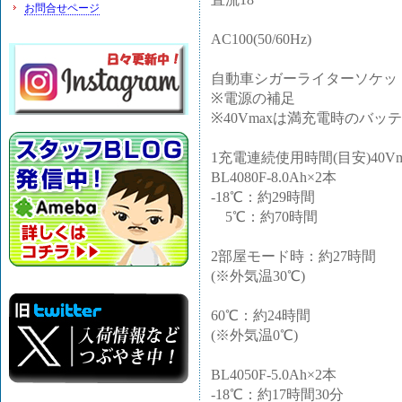
お問合せページ
AC100(50/60Hz)
自動車シガーライターソケット D
※電源の補足
※40Vmaxは満充電時のバ
1充電連続使用時間(目安)40Vm
BL4080F-8.0Ah×2本
-18℃：約29時間
5℃：約70時間
2部屋モード時：約27時間
(※外気温30℃)
60℃：約24時間
(※外気温0℃)
BL4050F-5.0Ah×2本
-18℃：約17時間30分