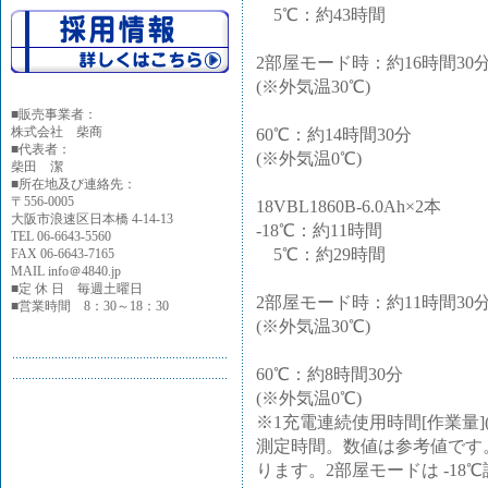
5℃：約43時間
2部屋モード時：約16時間30
(※外気温30℃)
■
販売事業者：
株式会社 柴商
60℃：約14時間30分
■代表者：
(※外気温0℃)
柴田 潔
■所在地及び連絡先：
〒556-0005
18VBL1860B-6.0Ah×2本
大阪市浪速区日本橋 4-14-13
-18℃：約11時間
TEL 06-6643-5560
5℃：約29時間
FAX 06-6643-7165
MAIL info＠4840.jp
■定 休 日 毎週土曜日
2部屋モード時：約11時間30
■営業時間 8：30～18：30
(※外気温30℃)
60℃：約8時間30分
(※外気温0℃)
※1充電連続使用時間[作業量
測定時間。数値は参考値です
ります。2部屋モードは -18℃