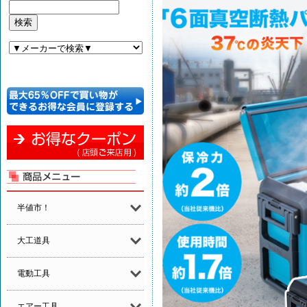
半値市！
大工道具
電動工具
エアー工具