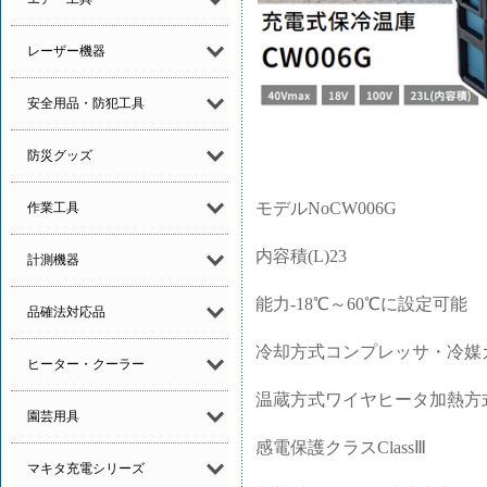
レーザー機器
安全用品・防犯工具
防災グッズ
モデルNoCW006G
作業工具
内容積(L)23
計測機器
能力-18℃～60℃に設定可能
品確法対応品
冷却方式コンプレッサ・冷媒ガス(
ヒーター・クーラー
温蔵方式ワイヤヒータ加熱方
園芸用具
感電保護クラスClassⅢ
マキタ充電シリーズ