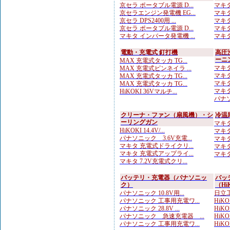
京セラ ポータブル電源 D...
マキタ
京セラエンジン発電機 EG...
マキタ
京セラ DPS2400用 ...
マキタ
京セラ ポータブル電源 D...
マキタ
マキタ インバータ発電機 ...
マキタ
電動・充電式 釘打機
高圧
ーニ
MAX 充電式タッカ TG...
マキタ
MAX 充電式ピンネイラ ...
マキタ
MAX 充電式タッカ TG...
マキタ
MAX 充電式タッカ TG...
マキタ
HiKOKI 36Vマルチ...
パナソ
クリーナ・ファン（扇風機）・シ
冷温
ーリングガン
マキタ 
HiKOKI 14.4V/...
マキタ
パナソニック 3.6V充電...
マキタ
マキタ 充電式ドライクリ...
マキタ
マキタ 充電式アップライ...
マキタ
マキタ 7.2V充電式クリ...
バッテリ・充電器（パナソニッ
バッ
ク）
（Hi
パナソニック 10.8V用...
日立工
パナソニック 工事用充電ワ...
HiKO
パナソニック 28.8V ...
HiKO
パナソニック 急速充電器 ...
HiKOK
パナソニック 工事用充電ワ...
HiKOK