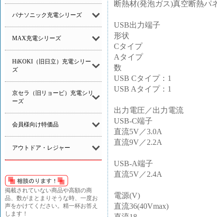
断熱材(発泡ガス)真空断熱パ
パナソニック充電シリーズ
USB出力端子
形状
MAX充電シリーズ
Cタイプ
Aタイプ
HiKOKI（旧日立）充電シリー
数
ズ
USB Cタイプ：1
USB Aタイプ：1
京セラ（旧リョービ）充電シリ
ーズ
出力電圧／出力電流
USB-C端子
会員様向け特価品
直流5V／3.0A
直流9V／2.2A
アウトドア・レジャー
USB-A端子
直流5V／2.4A
掲載されていない商品や高額の商
電源(V)
品、数がまとまりそうな時、一度お
直流36(40Vmax)
声をかけてください。精一杯お答え
します！
直流18