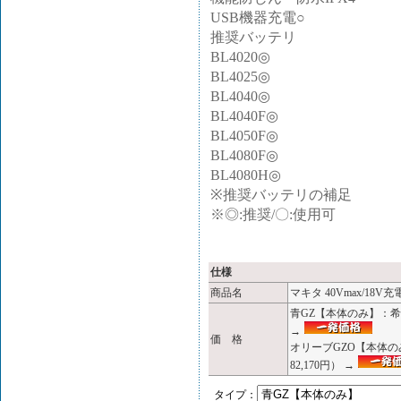
USB機器充電○
推奨バッテリ
BL4020◎
BL4025◎
BL4040◎
BL4040F◎
BL4050F◎
BL4080F◎
BL4080H◎
※推奨バッテリの補足
※◎:推奨/〇:使用可
仕様
商品名
マキタ 40Vmax/18V充
青GZ【本体のみ】：
→
価 格
オリーブGZO【本体
82,170円） →
タイプ：