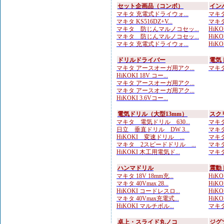
セット企画品（コンボ）
イン
マキタ 充電式ドライウォ...
マキタ 
マキタ KS516DZ+V...
マキタ
マキタ 防じんマルノコセッ...
HiKO
マキタ 防じんマルノコセッ...
HiKOK
マキタ 充電式ドライウォ...
HiKOK
ドリルドライバー
電気
マキタ アースオーガ用アク...
マキタ 
HiKOKI 18V コー...
マキタ アースオーガ用アク...
マキタ アースオーガ用アク...
HiKOKI 3.6Vコー...
電気ドリル（大型13mm）
スク
マキタ 電気ドリル 630...
マキタ
日立 垂直ドリル DW 3...
マキタ
HiKOKI 変速ドリル ...
マキタ
マキタ 2スピードドリル ...
マキタ
HiKOKI 木工用電気ド...
マキタ
ハンマドリル
震動
マキタ 18V 18mm充...
HiKOK
マキタ 40Vmax 28...
HiKOK
HiKOKI コードレスロ...
HiKO
マキタ 40Vmax充電式...
HiKOK
HiKOKI マルチボル...
マキタ
卓上・スライド丸ノコ
ジグ