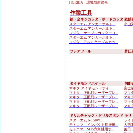
HORIBA 環境放射線モ...
作業工具
鋏・全ネジカッタ・ボードカッタ
鉄筋
スターエム アンカーボルト...
小山刃
スターエム アンカーボルト...
フジ矢 ケーブルカッター（...
スターエム アンカーボルト...
フジ矢 アルミケーブルカッ...
フレアツール
昇圧
ダイヤモンドホイール
切断
マキタ ダイヤモンドホイ...
富士製
マキタ 正配列レーザーブレ...
マキタ
マキタ 正配列レーザーブレ...
マキタ
マキタ 正配列レーザーブレ...
マキタ
マキタ 正配列レーザーブレ...
マキタ
ドリルチャック・ドリルスタンド
キリ
スターエム No.50W ...
ライト
モトコマ インパクト用振動...
大西工
モトコマ SDS六角軸用ホ...
粂田（