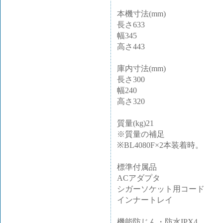
本機寸法(mm)
長さ633
幅345
高さ443
庫内寸法(mm)
長さ300
幅240
高さ320
質量(kg)21
※質量の補足
※BL4080F×2本装着時。
標準付属品
ACアダプタ
シガーソケット用コード
インナートレイ
機能防じん・防水IPX4